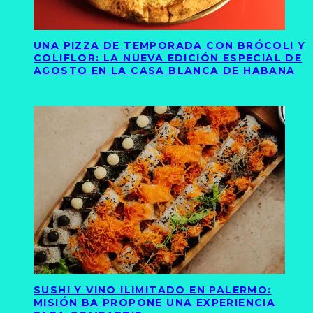
UNA PIZZA DE TEMPORADA CON BRÓCOLI Y
COLIFLOR: LA NUEVA EDICIÓN ESPECIAL DE
AGOSTO EN LA CASA BLANCA DE HABANA
SUSHI Y VINO ILIMITADO EN PALERMO:
MISIÓN BA PROPONE UNA EXPERIENCIA