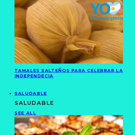
TAMALES SALTEÑOS PARA CELEBRAR LA
INDEPENDECIA
SALUDABLE
SALUDABLE
SEE ALL