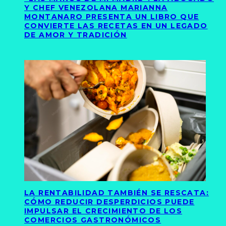
Y CHEF VENEZOLANA MARIANNA
MONTANARO PRESENTA UN LIBRO QUE
CONVIERTE LAS RECETAS EN UN LEGADO
DE AMOR Y TRADICIÓN
LA RENTABILIDAD TAMBIÉN SE RESCATA:
CÓMO REDUCIR DESPERDICIOS PUEDE
IMPULSAR EL CRECIMIENTO DE LOS
COMERCIOS GASTRONÓMICOS