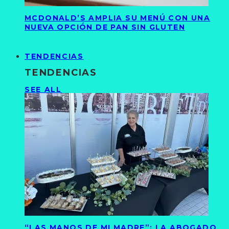
MCDONALD’S AMPLIA SU MENÚ CON UNA
NUEVA OPCIÓN DE PAN SIN GLUTEN
TENDENCIAS
TENDENCIAS
SEE ALL
“LAS MANOS DE MI MADRE”: LA ABOGADO