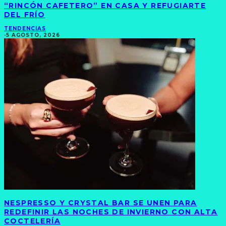
“RINCÓN CAFETERO” EN CASA Y REFUGIARTE
DEL FRÍO
TENDENCIAS
·
5 AGOSTO, 2026
NESPRESSO Y CRYSTAL BAR SE UNEN PARA
REDEFINIR LAS NOCHES DE INVIERNO CON ALTA
COCTELERÍA