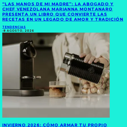
“LAS MANOS DE MI MADRE”: LA ABOGADO Y
CHEF VENEZOLANA MARIANNA MONTANARO
PRESENTA UN LIBRO QUE CONVIERTE LAS
RECETAS EN UN LEGADO DE AMOR Y TRADICIÓN
TENDENCIAS
·
8 AGOSTO, 2026
INVIERNO 2026: CÓMO ARMAR TU PROPIO