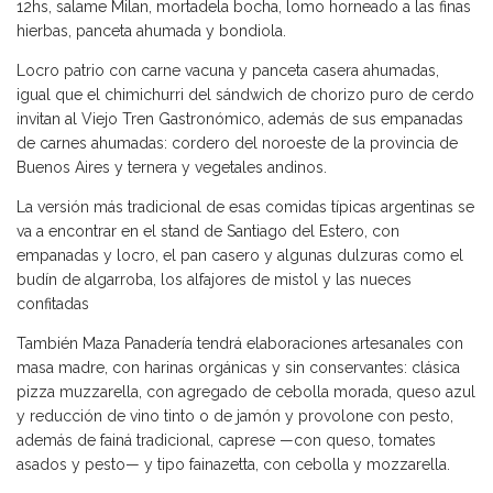
12hs, salame Milan, mortadela bocha, lomo horneado a las finas
hierbas, panceta ahumada y bondiola.
Locro patrio con carne vacuna y panceta casera ahumadas,
igual que el chimichurri del sándwich de chorizo puro de cerdo
invitan al Viejo Tren Gastronómico, además de sus empanadas
de carnes ahumadas: cordero del noroeste de la provincia de
Buenos Aires y ternera y vegetales andinos.
La versión más tradicional de esas comidas típicas argentinas se
va a encontrar en el stand de Santiago del Estero, con
empanadas y locro, el pan casero y algunas dulzuras como el
budín de algarroba, los alfajores de mistol y las nueces
confitadas
También Maza Panadería tendrá elaboraciones artesanales con
masa madre, con harinas orgánicas y sin conservantes: clásica
pizza muzzarella, con agregado de cebolla morada, queso azul
y reducción de vino tinto o de jamón y provolone con pesto,
además de fainá tradicional, caprese —con queso, tomates
asados y pesto— y tipo fainazetta, con cebolla y mozzarella.