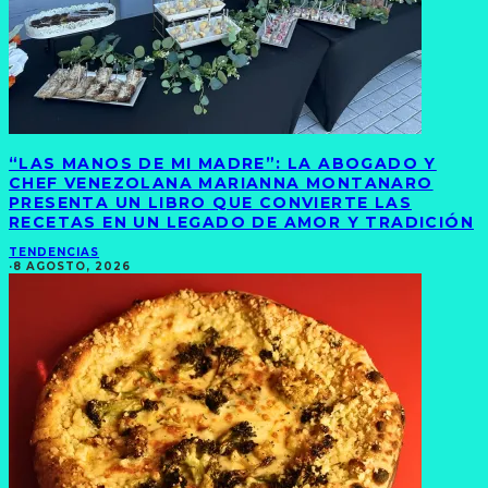
“LAS MANOS DE MI MADRE”: LA ABOGADO Y
CHEF VENEZOLANA MARIANNA MONTANARO
PRESENTA UN LIBRO QUE CONVIERTE LAS
RECETAS EN UN LEGADO DE AMOR Y TRADICIÓN
TENDENCIAS
·
8 AGOSTO, 2026