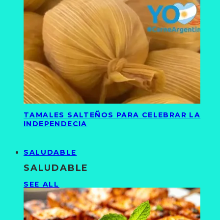
TAMALES SALTEÑOS PARA CELEBRAR LA
INDEPENDECIA
SALUDABLE
SALUDABLE
SEE ALL