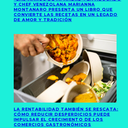
Y CHEF VENEZOLANA MARIANNA
MONTANARO PRESENTA UN LIBRO QUE
CONVIERTE LAS RECETAS EN UN LEGADO
DE AMOR Y TRADICIÓN
LA RENTABILIDAD TAMBIÉN SE RESCATA:
CÓMO REDUCIR DESPERDICIOS PUEDE
IMPULSAR EL CRECIMIENTO DE LOS
COMERCIOS GASTRONÓMICOS