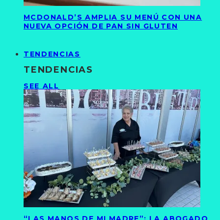
MCDONALD’S AMPLIA SU MENÚ CON UNA
NUEVA OPCIÓN DE PAN SIN GLUTEN
TENDENCIAS
TENDENCIAS
SEE ALL
“LAS MANOS DE MI MADRE”: LA ABOGADO