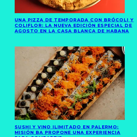
UNA PIZZA DE TEMPORADA CON BRÓCOLI Y
COLIFLOR: LA NUEVA EDICIÓN ESPECIAL DE
AGOSTO EN LA CASA BLANCA DE HABANA
SUSHI Y VINO ILIMITADO EN PALERMO:
MISIÓN BA PROPONE UNA EXPERIENCIA