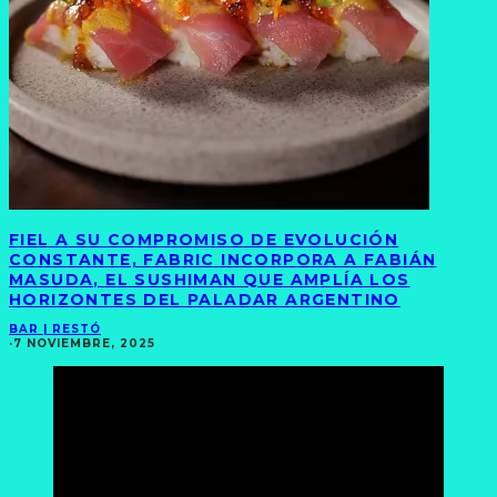
FIEL A SU COMPROMISO DE EVOLUCIÓN
CONSTANTE, FABRIC INCORPORA A FABIÁN
MASUDA, EL SUSHIMAN QUE AMPLÍA LOS
HORIZONTES DEL PALADAR ARGENTINO
BAR | RESTÓ
·
7 NOVIEMBRE, 2025