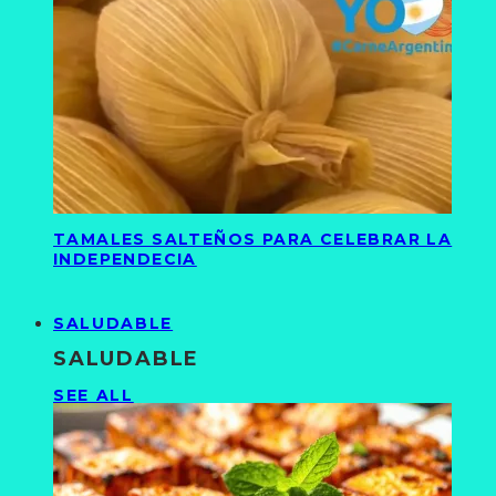
TAMALES SALTEÑOS PARA CELEBRAR LA
INDEPENDECIA
SALUDABLE
SALUDABLE
SEE ALL