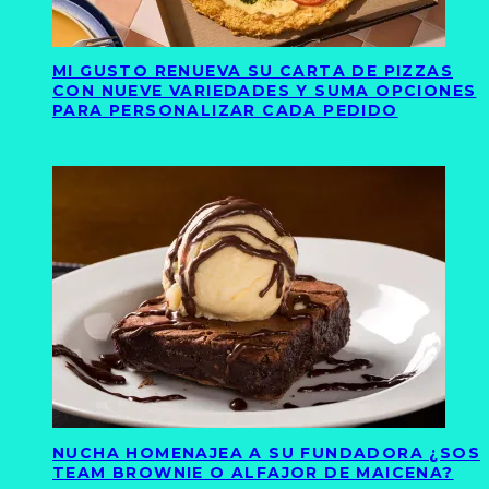
MI GUSTO RENUEVA SU CARTA DE PIZZAS
CON NUEVE VARIEDADES Y SUMA OPCIONES
PARA PERSONALIZAR CADA PEDIDO
NUCHA HOMENAJEA A SU FUNDADORA ¿SOS
TEAM BROWNIE O ALFAJOR DE MAICENA?