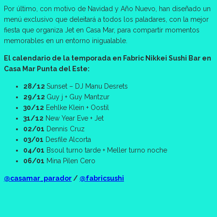
Por último, con motivo de Navidad y Año Nuevo, han diseñado un
menú exclusivo que deleitará a todos los paladares, con la mejor
fiesta que organiza Jet en Casa Mar, para compartir momentos
memorables en un entorno inigualable.
El calendario de la temporada en Fabric Nikkei Sushi Bar en
Casa Mar Punta del Este:
28/12
Sunset – DJ Manu Desrets
29/12
Guy j + Guy Mantzur
30/12
Eehlke Klein + Oostil
31/12
New Year Eve + Jet
02/01
Dennis Cruz
03/01
Desfile Alcorta
04/01
Bsoul turno tarde + Meller turno noche
06/01
Mina Pilen Cero
@casamar_parador
/
@fabricsushi