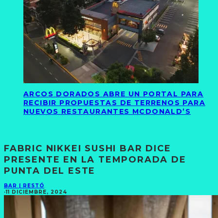
ARCOS DORADOS ABRE UN PORTAL PARA
RECIBIR PROPUESTAS DE TERRENOS PARA
NUEVOS RESTAURANTES MCDONALD’S
FABRIC NIKKEI SUSHI BAR DICE
PRESENTE EN LA TEMPORADA DE
PUNTA DEL ESTE
BAR | RESTÓ
·
11 DICIEMBRE, 2024