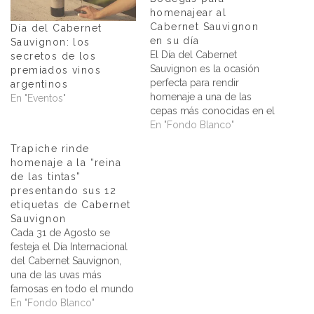
homenajear al
Cabernet Sauvignon
Día del Cabernet
en su día
Sauvignon: los
El Día del Cabernet
secretos de los
Sauvignon es la ocasión
premiados vinos
perfecta para rendir
argentinos
homenaje a una de las
En "Eventos"
cepas más conocidas en el
mundo del vino. Originaria
En "Fondo Blanco"
de Francia, específicamente
Trapiche rinde
de la región de Burdeos,
homenaje a la “reina
esta uva se distingue
de las tintas”
gracias a su inconfundible
presentando sus 12
carácter y versatilidad. Para
etiquetas de Cabernet
esta ocasión, Molinos
Sauvignon
Fincas y…
Cada 31 de Agosto se
festeja el Día Internacional
del Cabernet Sauvignon,
una de las uvas más
famosas en todo el mundo
por su gran adaptabilidad
En "Fondo Blanco"