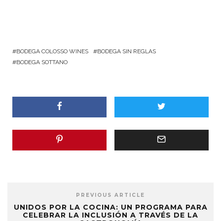
en diferentes regiones
vitícolas y por su alto nivel
de reconocimiento, dos
características que la
vuelven muy prestigiosa.
Una variedad originaria de
BODEGA COLOSSO WINES
BODEGA SIN REGLAS
Francia, más…
BODEGA SOTTANO
PREVIOUS ARTICLE
UNIDOS POR LA COCINA: UN PROGRAMA PARA
CELEBRAR LA INCLUSIÓN A TRAVÉS DE LA