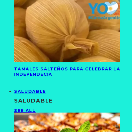
TAMALES SALTEÑOS PARA CELEBRAR LA
INDEPENDECIA
SALUDABLE
SALUDABLE
SEE ALL