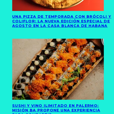
UNA PIZZA DE TEMPORADA CON BRÓCOLI Y
COLIFLOR: LA NUEVA EDICIÓN ESPECIAL DE
AGOSTO EN LA CASA BLANCA DE HABANA
SUSHI Y VINO ILIMITADO EN PALERMO:
MISIÓN BA PROPONE UNA EXPERIENCIA