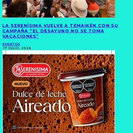
LA SERENÍSIMA VUELVE A TEMAIKÉN CON SU
CAMPAÑA “EL DESAYUNO NO SE TOMA
VACACIONES”
EVENTOS
·
17 JULIO, 2026