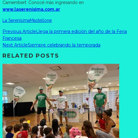
Camembert. Conocé más ingresando en
www.laserenisima.com.ar
La Serenísima
Mastellone
Previous Article
Llega la primera edición del año de la Feria
Francesa
Next Article
Siempre celebrando la temporada
RELATED POSTS