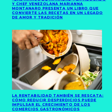
Y CHEF VENEZOLANA MARIANNA
MONTANARO PRESENTA UN LIBRO QUE
CONVIERTE LAS RECETAS EN UN LEGADO
DE AMOR Y TRADICIÓN
LA RENTABILIDAD TAMBIÉN SE RESCATA:
CÓMO REDUCIR DESPERDICIOS PUEDE
IMPULSAR EL CRECIMIENTO DE LOS
COMERCIOS GASTRONÓMICOS