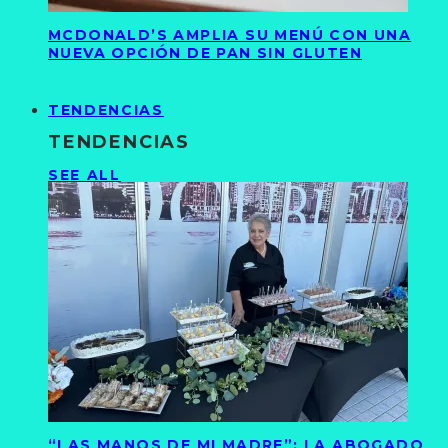
MCDONALD’S AMPLIA SU MENÚ CON UNA
NUEVA OPCIÓN DE PAN SIN GLUTEN
TENDENCIAS
TENDENCIAS
SEE ALL
“LAS MANOS DE MI MADRE”: LA ABOGADO