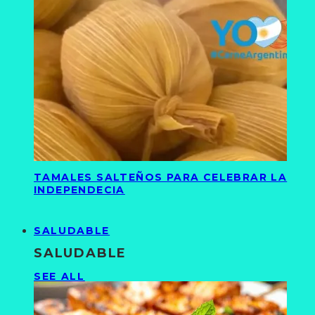
TAMALES SALTEÑOS PARA CELEBRAR LA
INDEPENDECIA
SALUDABLE
SALUDABLE
SEE ALL