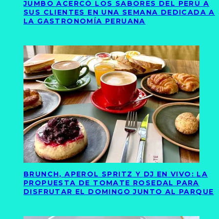
JUMBO ACERCÓ LOS SABORES DEL PERÚ A
SUS CLIENTES EN UNA SEMANA DEDICADA A
LA GASTRONOMÍA PERUANA
BRUNCH, APEROL SPRITZ Y DJ EN VIVO: LA
PROPUESTA DE TOMATE ROSEDAL PARA
DISFRUTAR EL DOMINGO JUNTO AL PARQUE