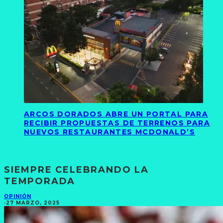
ARCOS DORADOS ABRE UN PORTAL PARA
RECIBIR PROPUESTAS DE TERRENOS PARA
NUEVOS RESTAURANTES MCDONALD’S
SIEMPRE CELEBRANDO LA
TEMPORADA
OPINIÓN
·
27 MARZO, 2025