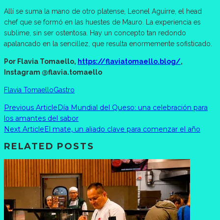
Allí se suma la mano de otro platense, Leonel Aguirre, el head
chef que se formó en las huestes de Mauro. La experiencia es
sublime, sin ser ostentosa. Hay un concepto tan redondo
apalancado en la sencillez, que resulta enormemente sofisticado.
Por Flavia Tomaello,
https://flaviatomaello.blog/
,
Instagram @flavia.tomaello
Flavia Tomaello
Gastro
Previous Article
Día Mundial del Queso: una celebración para
los amantes del sabor
Next Article
El mate, un aliado clave para comenzar el año
RELATED POSTS