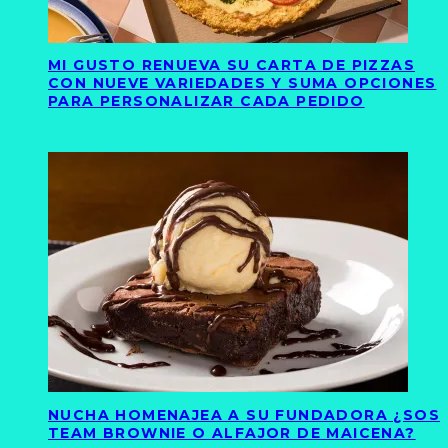
MI GUSTO RENUEVA SU CARTA DE PIZZAS
CON NUEVE VARIEDADES Y SUMA OPCIONES
PARA PERSONALIZAR CADA PEDIDO
NUCHA HOMENAJEA A SU FUNDADORA ¿SOS
TEAM BROWNIE O ALFAJOR DE MAICENA?