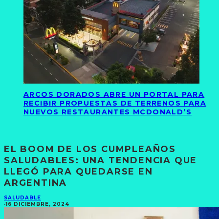
ARCOS DORADOS ABRE UN PORTAL PARA
RECIBIR PROPUESTAS DE TERRENOS PARA
NUEVOS RESTAURANTES MCDONALD’S
EL BOOM DE LOS CUMPLEAÑOS
SALUDABLES: UNA TENDENCIA QUE
LLEGÓ PARA QUEDARSE EN
ARGENTINA
SALUDABLE
·
16 DICIEMBRE, 2024