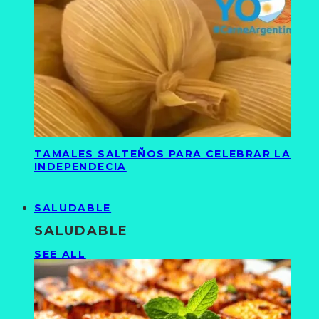
TAMALES SALTEÑOS PARA CELEBRAR LA
INDEPENDECIA
SALUDABLE
SALUDABLE
SEE ALL