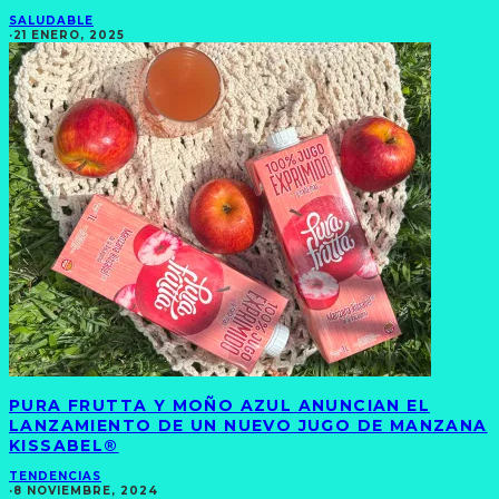
SALUDABLE
·
21 ENERO, 2025
PURA FRUTTA Y MOÑO AZUL ANUNCIAN EL
LANZAMIENTO DE UN NUEVO JUGO DE MANZANA
KISSABEL®
TENDENCIAS
·
8 NOVIEMBRE, 2024