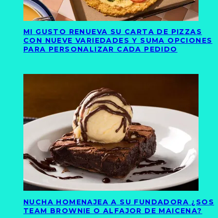
MI GUSTO RENUEVA SU CARTA DE PIZZAS
CON NUEVE VARIEDADES Y SUMA OPCIONES
PARA PERSONALIZAR CADA PEDIDO
NUCHA HOMENAJEA A SU FUNDADORA ¿SOS
TEAM BROWNIE O ALFAJOR DE MAICENA?