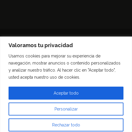
Valoramos tu privacidad
Usamos cookies para mejorar su experiencia de
Inicio
Entrevistas
Guía Gastronómica
navegación, mostrar anuncios o contenido personalizados
Opinión
Política de privacidad
y analizar nuestro tráfico. Al hacer clic en "Aceptar todo",
Contacto
usted acepta nuestro uso de cookies.
Todos los derechos reservados Morfar.ar
Aceptar todo
Personalizar
Rechazar todo