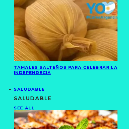
TAMALES SALTEÑOS PARA CELEBRAR LA
INDEPENDECIA
SALUDABLE
SALUDABLE
SEE ALL