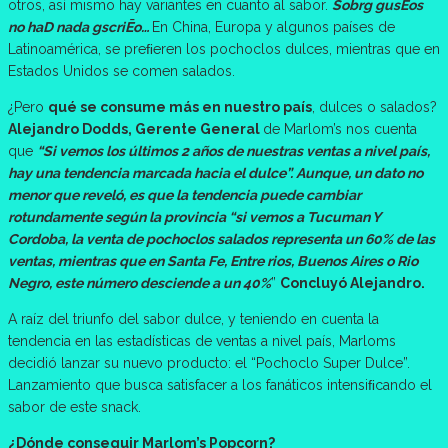
otros, así mismo hay variantes en cuanto al sabor.
Sobrg gusĒos
no haD nada gscriĒo…
En China, Europa y algunos países de
Latinoamérica, se preﬁeren los pochoclos dulces, mientras que en
Estados Unidos se comen salados.
¿Pero
qué se consume más en nuestro país
, dulces o salados?
Alejandro Dodds, Gerente General
de Marlom’s nos cuenta
que
“Si vemos los últimos 2 años de nuestras ventas a nivel país,
hay una tendencia marcada hacia el dulce”. Aunque, un dato no
menor que reveló, es que la tendencia puede cambiar
rotundamente según la provincia “si vemos a Tucuman Y
Cordoba, la venta de pochoclos salados representa un 60% de las
ventas, mientras que en Santa Fe, Entre rios, Buenos Aires o Rio
Negro, este número desciende a un 40%
”
Concluyó Alejandro.
A raíz del triunfo del sabor dulce, y teniendo en cuenta la
tendencia en las estadísticas de ventas a nivel país, Marloms
decidió lanzar su nuevo producto: el “Pochoclo Super Dulce”.
Lanzamiento que busca satisfacer a los fanáticos intensiﬁcando el
sabor de este snack.
¿Dónde
conseguir
Marlom’s
Popcorn?