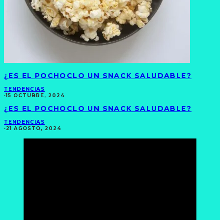
¿ES EL POCHOCLO UN SNACK SALUDABLE?
TENDENCIAS
·
15 OCTUBRE, 2024
¿ES EL POCHOCLO UN SNACK SALUDABLE?
TENDENCIAS
·
21 AGOSTO, 2024