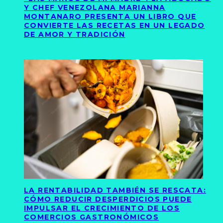
Y CHEF VENEZOLANA MARIANNA
MONTANARO PRESENTA UN LIBRO QUE
CONVIERTE LAS RECETAS EN UN LEGADO
DE AMOR Y TRADICIÓN
LA RENTABILIDAD TAMBIÉN SE RESCATA:
CÓMO REDUCIR DESPERDICIOS PUEDE
IMPULSAR EL CRECIMIENTO DE LOS
COMERCIOS GASTRONÓMICOS