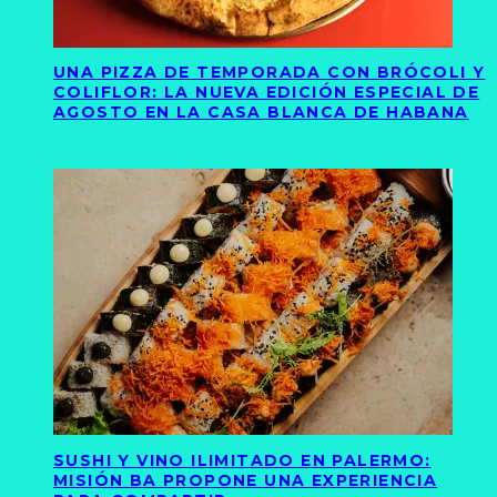
UNA PIZZA DE TEMPORADA CON BRÓCOLI Y
COLIFLOR: LA NUEVA EDICIÓN ESPECIAL DE
AGOSTO EN LA CASA BLANCA DE HABANA
SUSHI Y VINO ILIMITADO EN PALERMO:
MISIÓN BA PROPONE UNA EXPERIENCIA