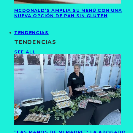
MCDONALD’S AMPLIA SU MENÚ CON UNA
NUEVA OPCIÓN DE PAN SIN GLUTEN
TENDENCIAS
TENDENCIAS
SEE ALL
“LAS MANOS DE MI MADRE”: LA ABOGADO