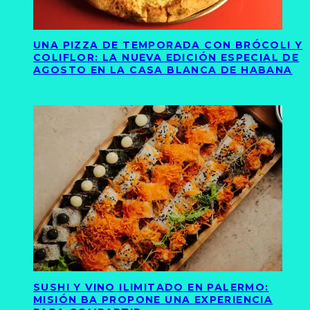
UNA PIZZA DE TEMPORADA CON BRÓCOLI Y
COLIFLOR: LA NUEVA EDICIÓN ESPECIAL DE
AGOSTO EN LA CASA BLANCA DE HABANA
SUSHI Y VINO ILIMITADO EN PALERMO:
MISIÓN BA PROPONE UNA EXPERIENCIA