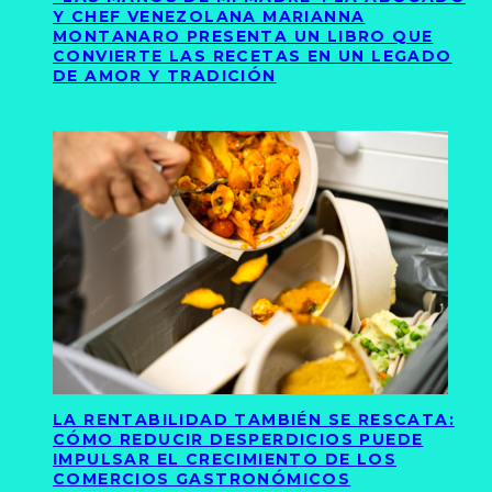
Y CHEF VENEZOLANA MARIANNA
MONTANARO PRESENTA UN LIBRO QUE
CONVIERTE LAS RECETAS EN UN LEGADO
DE AMOR Y TRADICIÓN
LA RENTABILIDAD TAMBIÉN SE RESCATA:
CÓMO REDUCIR DESPERDICIOS PUEDE
IMPULSAR EL CRECIMIENTO DE LOS
COMERCIOS GASTRONÓMICOS