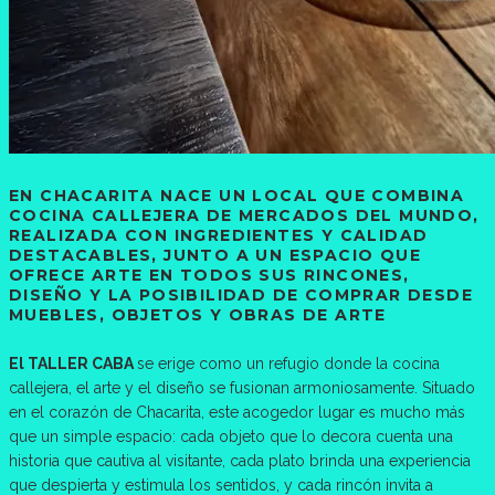
EN CHACARITA NACE UN LOCAL QUE COMBINA
COCINA CALLEJERA DE MERCADOS DEL MUNDO,
REALIZADA CON INGREDIENTES Y CALIDAD
DESTACABLES, JUNTO A UN ESPACIO QUE
OFRECE ARTE EN TODOS SUS RINCONES,
DISEÑO Y LA POSIBILIDAD DE COMPRAR DESDE
MUEBLES, OBJETOS Y OBRAS DE ARTE
El TALLER CABA
se erige como un refugio donde la cocina
callejera, el arte y el diseño se fusionan armoniosamente. Situado
en el corazón de Chacarita, este acogedor lugar es mucho más
que un simple espacio: cada objeto que lo decora cuenta una
historia que cautiva al visitante, cada plato brinda una experiencia
que despierta y estimula los sentidos, y cada rincón invita a