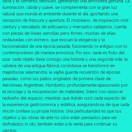
obra y el cemento desnudo, generando una atmósfera genuina. La
iluminación, cálida y suave, se complementa con la gran luz
natural que inunda el ambiente durante el día, aportando una
sensación de frescura y apertura. El mobiliario, de inspiración mid-
century y rescatado de anticuarios y mercados callejeros, cuenta
con piezas de líneas sencillas pero firmes, muchas de ellas
restauradas con esmero, que evocan la elegancia y la
funcionalidad de una época pasada, fusionando lo antiguo con lo
contemporáneo de manera armónica. Por eso, nada es fruto del
azar, cada objeto lleva consigo una historia y una segunda vida: la
caldera de una antigua fábrica cordobesa se transformó en
majestuosa salamandra; la vajilla guarda recuerdos de épocas
pasadas, como los platos originales de primera clase de
Aerolíneas Argentinas. Humberto, profundamente apasionado por
el reciclaje y la recuperación de materiales, lideró con visión el
rediseño del espacio, mientras que Adrián curó cada aspecto de
la experiencia gastronómica y estética, asegurándose de que cada
rincón contara su propia historia. Una particularidad es que los
objetos y las obras de arte no sólo están pensados para ser
disfrutados in situ, también están a la venta para continuar su
camino.