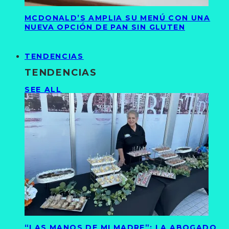
MCDONALD’S AMPLIA SU MENÚ CON UNA
NUEVA OPCIÓN DE PAN SIN GLUTEN
TENDENCIAS
TENDENCIAS
SEE ALL
“LAS MANOS DE MI MADRE”: LA ABOGADO