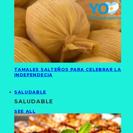
TAMALES SALTEÑOS PARA CELEBRAR LA
INDEPENDECIA
SALUDABLE
SALUDABLE
SEE ALL