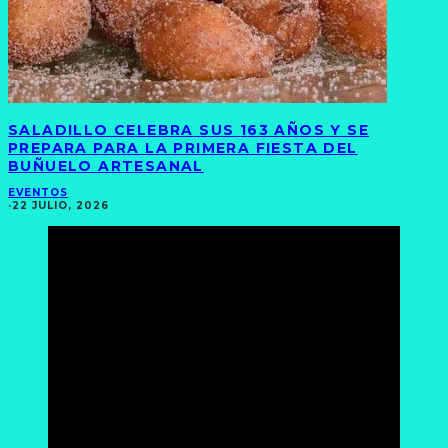
SALADILLO CELEBRA SUS 163 AÑOS Y SE
PREPARA PARA LA PRIMERA FIESTA DEL
BUÑUELO ARTESANAL
EVENTOS
·
22 JULIO, 2026