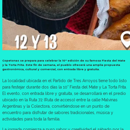
Copetonas se prepara para celebrar la 10° edición de su famosa Fiesta del Mate
y la Torta Frita. Este fin de semana, el pueblo ofrecerá una amplia propuesta
gastronómica, cultural y comercial, con entrada libre y gratuita.
La localidad ubicada en el Partido de Tres Arroyos tiene todo listo
para festejar durante dos días la 10° Fiesta del Mate y La Torta Frita.
El evento, con entrada libre y gratuita, se desarrollará en el predio
ubicado en la Ruta 72 (Ruta de acceso) entre la calle Malvinas
Argentinas y la Colectora, convirtiéndose en un punto de
encuentro para disfrutar de sabores tradicionales, música y
actividades para toda la familia.
La jornada comienza a puro sabor y creatividad el sábado por la