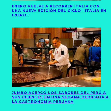
ENERO VUELVE A RECORRER ITALIA CON
UNA NUEVA EDICIÓN DEL CICLO “ITALIA EN
ENERO”
JUMBO ACERCÓ LOS SABORES DEL PERÚ A
SUS CLIENTES EN UNA SEMANA DEDICADA A
LA GASTRONOMÍA PERUANA