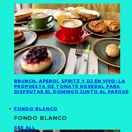
BRUNCH, APEROL SPRITZ Y DJ EN VIVO: LA
PROPUESTA DE TOMATE ROSEDAL PARA
DISFRUTAR EL DOMINGO JUNTO AL PARQUE
FONDO BLANCO
FONDO BLANCO
SEE ALL