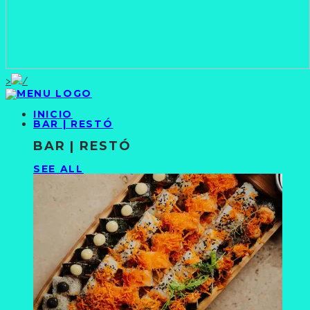
>
INICIO
BAR | RESTÓ
BAR | RESTÓ
SEE ALL