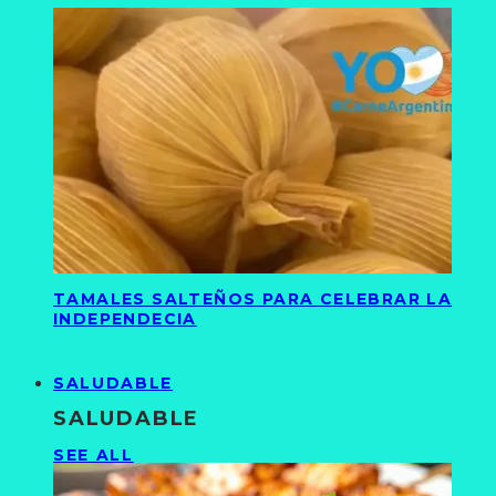
TAMALES SALTEÑOS PARA CELEBRAR LA
INDEPENDECIA
SALUDABLE
SALUDABLE
SEE ALL