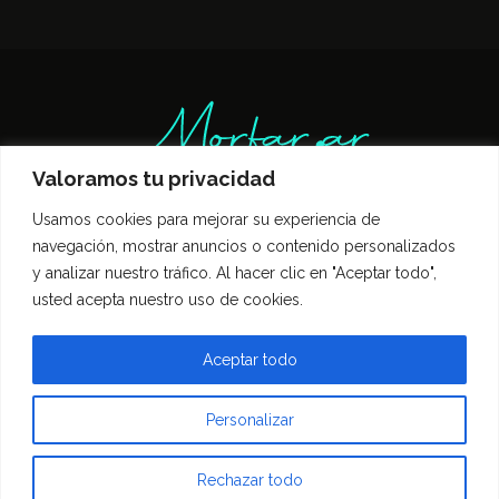
Valoramos tu privacidad
Usamos cookies para mejorar su experiencia de
Inicio
Entrevistas
Guía Gastronómica
navegación, mostrar anuncios o contenido personalizados
Opinión
Política de privacidad
y analizar nuestro tráfico. Al hacer clic en "Aceptar todo",
Contacto
usted acepta nuestro uso de cookies.
Todos los derechos reservados Morfar.ar
Aceptar todo
Personalizar
Rechazar todo