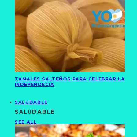
TAMALES SALTEÑOS PARA CELEBRAR LA
INDEPENDECIA
SALUDABLE
SALUDABLE
SEE ALL