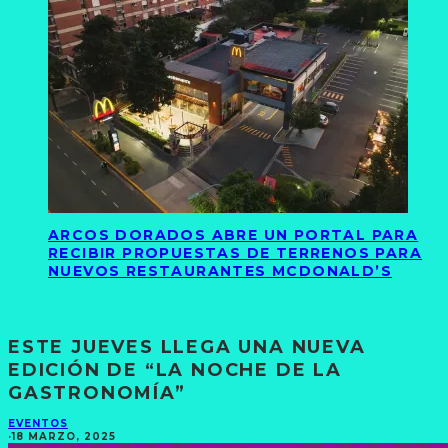
ARCOS DORADOS ABRE UN PORTAL PARA
RECIBIR PROPUESTAS DE TERRENOS PARA
NUEVOS RESTAURANTES MCDONALD’S
ESTE JUEVES LLEGA UNA NUEVA
EDICIÓN DE “LA NOCHE DE LA
GASTRONOMÍA”
EVENTOS
·
18 MARZO, 2025