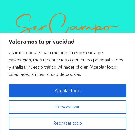
Valoramos tu privacidad
Entradas recientes
Usamos cookies para mejorar su experiencia de
navegación, mostrar anuncios o contenido personalizados
Celiaquía: por qué la certificación libre de
y analizar nuestro tráfico. Al hacer clic en "Aceptar todo",
gluten es mucho más que un sello
usted acepta nuestro uso de cookies.
6 agosto, 2026
Pulsión Wine se salta a los intermediarios:
Aceptar todo
del viñedo a tu puerta, sin escalas
6 agosto, 2026
Personalizar
Día de la Infancia en Aire Libre con menú
infantil sin cargo
Rechazar todo
6 agosto, 2026