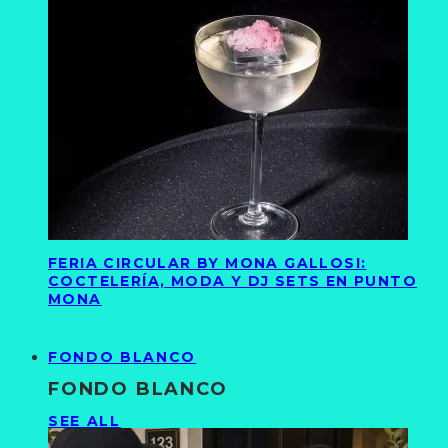
FERIA CIRCULAR BY MONA GALLOSI:
COCTELERÍA, MODA Y DJ SETS EN PUNTO
MONA
FONDO BLANCO
FONDO BLANCO
SEE ALL