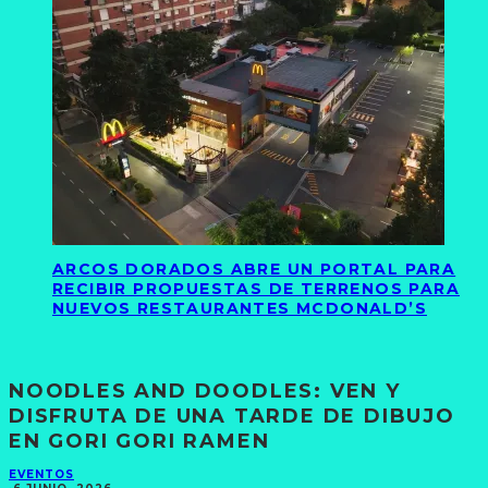
ARCOS DORADOS ABRE UN PORTAL PARA
RECIBIR PROPUESTAS DE TERRENOS PARA
NUEVOS RESTAURANTES MCDONALD’S
NOODLES AND DOODLES: VEN Y
DISFRUTA DE UNA TARDE DE DIBUJO
EN GORI GORI RAMEN
EVENTOS