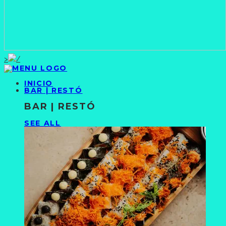
>
INICIO
BAR | RESTÓ
BAR | RESTÓ
SEE ALL