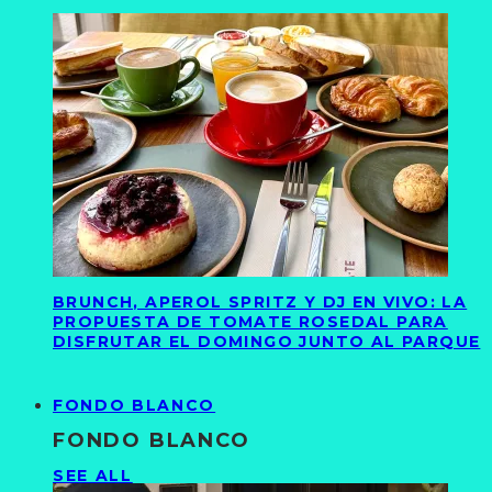
BRUNCH, APEROL SPRITZ Y DJ EN VIVO: LA
PROPUESTA DE TOMATE ROSEDAL PARA
DISFRUTAR EL DOMINGO JUNTO AL PARQUE
FONDO BLANCO
FONDO BLANCO
SEE ALL