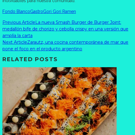
inolvidables para nuestra comunidad.
Fondo Blanco
Gastro
Gori Gori Ramen
Previous Article
La nueva Smash Burger de Burger Joint:
medallón bife de chorizo y cebolla crispy en una versión que
amplía la carta
Next Article
Zarautz, una cocina contemporánea de mar que
pone el foco en el producto argentino
RELATED POSTS