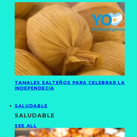
TAMALES SALTEÑOS PARA CELEBRAR LA
INDEPENDECIA
SALUDABLE
SALUDABLE
SEE ALL