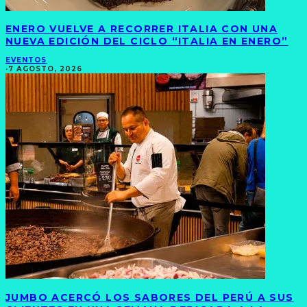
ENERO VUELVE A RECORRER ITALIA CON UNA
NUEVA EDICIÓN DEL CICLO “ITALIA EN ENERO”
EVENTOS
·
7 AGOSTO, 2026
JUMBO ACERCÓ LOS SABORES DEL PERÚ A SUS