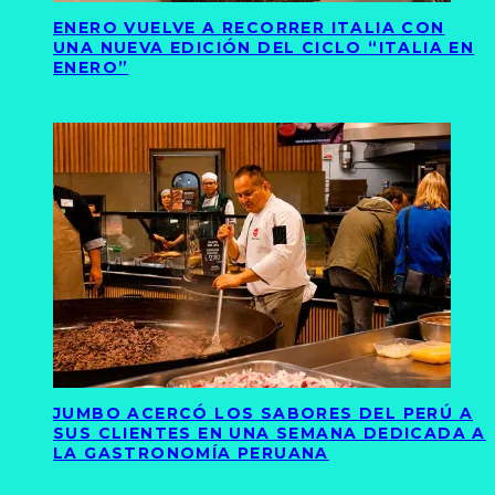
ENERO VUELVE A RECORRER ITALIA CON
UNA NUEVA EDICIÓN DEL CICLO “ITALIA EN
ENERO”
JUMBO ACERCÓ LOS SABORES DEL PERÚ A
SUS CLIENTES EN UNA SEMANA DEDICADA A
LA GASTRONOMÍA PERUANA