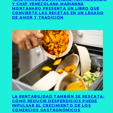
Y CHEF VENEZOLANA MARIANNA
MONTANARO PRESENTA UN LIBRO QUE
CONVIERTE LAS RECETAS EN UN LEGADO
DE AMOR Y TRADICIÓN
LA RENTABILIDAD TAMBIÉN SE RESCATA:
CÓMO REDUCIR DESPERDICIOS PUEDE
IMPULSAR EL CRECIMIENTO DE LOS
COMERCIOS GASTRONÓMICOS