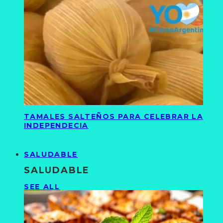
TAMALES SALTEÑOS PARA CELEBRAR LA
INDEPENDECIA
SALUDABLE
SALUDABLE
SEE ALL