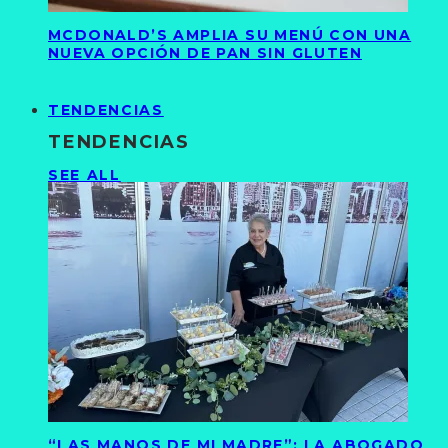
MCDONALD’S AMPLIA SU MENÚ CON UNA
NUEVA OPCIÓN DE PAN SIN GLUTEN
TENDENCIAS
TENDENCIAS
SEE ALL
“LAS MANOS DE MI MADRE”: LA ABOGADO