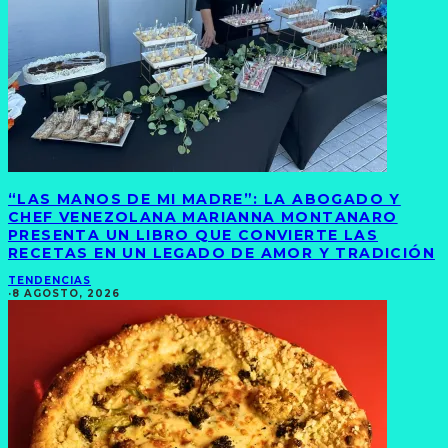
“LAS MANOS DE MI MADRE”: LA ABOGADO Y
CHEF VENEZOLANA MARIANNA MONTANARO
PRESENTA UN LIBRO QUE CONVIERTE LAS
RECETAS EN UN LEGADO DE AMOR Y TRADICIÓN
TENDENCIAS
·
8 AGOSTO, 2026