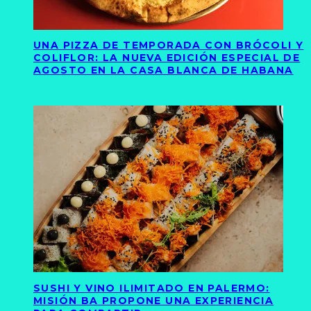
UNA PIZZA DE TEMPORADA CON BRÓCOLI Y
COLIFLOR: LA NUEVA EDICIÓN ESPECIAL DE
AGOSTO EN LA CASA BLANCA DE HABANA
SUSHI Y VINO ILIMITADO EN PALERMO:
MISIÓN BA PROPONE UNA EXPERIENCIA