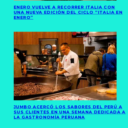
ENERO VUELVE A RECORRER ITALIA CON
UNA NUEVA EDICIÓN DEL CICLO “ITALIA EN
ENERO”
JUMBO ACERCÓ LOS SABORES DEL PERÚ A
SUS CLIENTES EN UNA SEMANA DEDICADA A
LA GASTRONOMÍA PERUANA