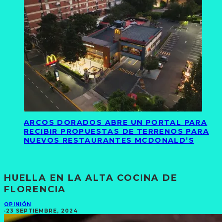
ARCOS DORADOS ABRE UN PORTAL PARA
RECIBIR PROPUESTAS DE TERRENOS PARA
NUEVOS RESTAURANTES MCDONALD’S
HUELLA EN LA ALTA COCINA DE
FLORENCIA
OPINIÓN
·
23 SEPTIEMBRE, 2024