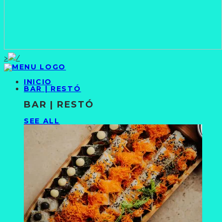
>
INICIO
BAR | RESTÓ
BAR | RESTÓ
SEE ALL