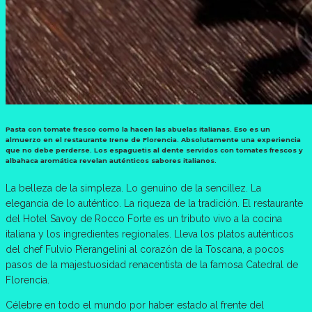
Pasta con tomate fresco como la hacen las abuelas italianas. Eso es un
almuerzo en el restaurante Irene de Florencia. Absolutamente una experiencia
que no debe perderse. Los espaguetis al dente servidos con tomates frescos y
albahaca aromática revelan auténticos sabores italianos.
La belleza de la simpleza. Lo genuino de la sencillez. La
elegancia de lo auténtico. La riqueza de la tradición. El restaurante
del Hotel Savoy de Rocco Forte es un tributo vivo a la cocina
italiana y los ingredientes regionales. Lleva los platos auténticos
del chef Fulvio Pierangelini al corazón de la Toscana, a pocos
pasos de la majestuosidad renacentista de la famosa Catedral de
Florencia.
Célebre en todo el mundo por haber estado al frente del