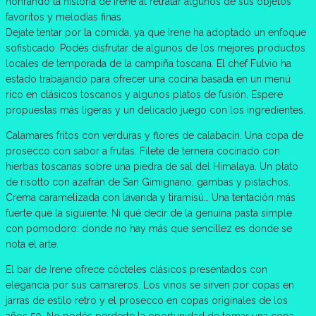
honrando la historia de Irene al retratar algunos de sus objetos
favoritos y melodías finas.
Dejate tentar por la comida, ya que Irene ha adoptado un enfoque
sofisticado. Podés disfrutar de algunos de los mejores productos
locales de temporada de la campiña toscana. El chef Fulvio ha
estado trabajando para ofrecer una cocina basada en un menú
rico en clásicos toscanos y algunos platos de fusión. Espere
propuestas más ligeras y un delicado juego con los ingredientes.
Calamares fritos con verduras y flores de calabacín. Una copa de
prosecco con sabor a frutas. Filete de ternera cocinado con
hierbas toscanas sobre una piedra de sal del Himalaya. Un plato
de risotto con azafrán de San Gimignano, gambas y pistachos.
Crema caramelizada con lavanda y tiramisú… Una tentación más
fuerte que la siguiente. Ni qué decir de la genuina pasta simple
con pomodoro: donde no hay más que sencillez es donde se
nota el arte.
El bar de Irene ofrece cócteles clásicos presentados con
elegancia por sus camareros. Los vinos se sirven por copas en
jarras de estilo retro y el prosecco en copas originales de los