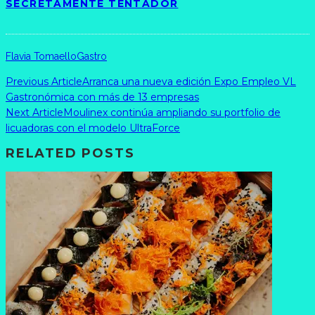
SECRETAMENTE TENTADOR
Flavia Tomaello
Gastro
Previous Article
Arranca una nueva edición Expo Empleo VL
Gastronómica con más de 13 empresas
Next Article
Moulinex continúa ampliando su portfolio de
licuadoras con el modelo UltraForce
RELATED POSTS