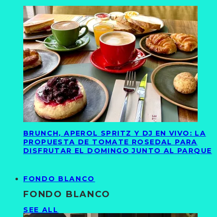
BRUNCH, APEROL SPRITZ Y DJ EN VIVO: LA
PROPUESTA DE TOMATE ROSEDAL PARA
DISFRUTAR EL DOMINGO JUNTO AL PARQUE
FONDO BLANCO
FONDO BLANCO
SEE ALL