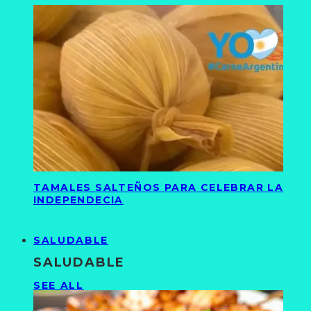
TAMALES SALTEÑOS PARA CELEBRAR LA
INDEPENDECIA
SALUDABLE
SALUDABLE
SEE ALL