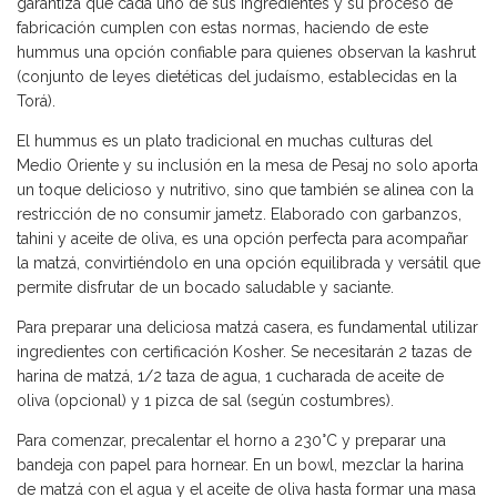
garantiza que cada uno de sus ingredientes y su proceso de
fabricación cumplen con estas normas, haciendo de este
hummus una opción confiable para quienes observan la kashrut
(conjunto de leyes dietéticas del judaísmo, establecidas en la
Torá).
El hummus es un plato tradicional en muchas culturas del
Medio Oriente y su inclusión en la mesa de Pesaj no solo aporta
un toque delicioso y nutritivo, sino que también se alinea con la
restricción de no consumir jametz. Elaborado con garbanzos,
tahini y aceite de oliva, es una opción perfecta para acompañar
la matzá, convirtiéndolo en una opción equilibrada y versátil que
permite disfrutar de un bocado saludable y saciante.
Para preparar una deliciosa matzá casera, es fundamental utilizar
ingredientes con certificación Kosher. Se necesitarán 2 tazas de
harina de matzá, 1/2 taza de agua, 1 cucharada de aceite de
oliva (opcional) y 1 pizca de sal (según costumbres).
Para comenzar, precalentar el horno a 230°C y preparar una
bandeja con papel para hornear. En un bowl, mezclar la harina
de matzá con el agua y el aceite de oliva hasta formar una masa