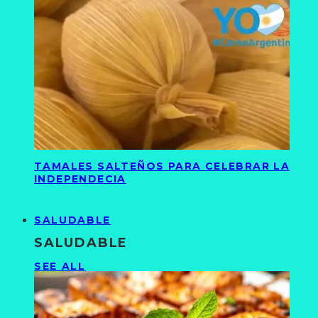
TAMALES SALTEÑOS PARA CELEBRAR LA
INDEPENDECIA
SALUDABLE
SALUDABLE
SEE ALL