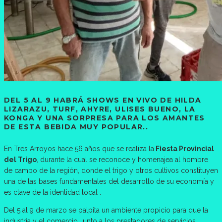
DEL 5 AL 9 HABRÁ SHOWS EN VIVO DE HILDA
LIZARAZU, TURF, AHYRE, ULISES BUENO, LA
KONGA Y UNA SORPRESA PARA LOS AMANTES
DE ESTA BEBIDA MUY POPULAR..
En Tres Arroyos hace 56 años que se realiza la
Fiesta Provincial
del Trigo
, durante la cual se reconoce y homenajea al hombre
de campo de la región, donde el trigo y otros cultivos constituyen
una de las bases fundamentales del desarrollo de su economía y
es clave de la identidad local .
Del 5 al 9 de marzo se palpita un ambiente propicio para que la
industria y el comercio, junto a los prestadores de servicios