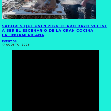
SABORES QUE UNEN 2026: CERRO BAYO VUELVE
A SER EL ESCENARIO DE LA GRAN COCINA
LATINOAMERICANA
EVENTOS
·
7 AGOSTO, 2026