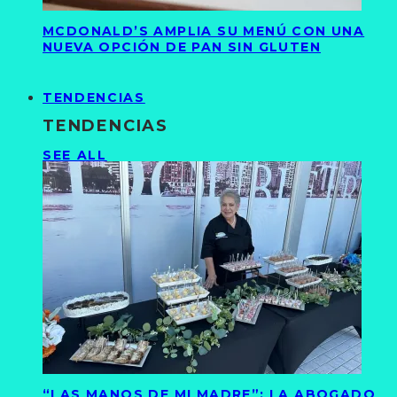
MCDONALD’S AMPLIA SU MENÚ CON UNA
NUEVA OPCIÓN DE PAN SIN GLUTEN
TENDENCIAS
TENDENCIAS
SEE ALL
“LAS MANOS DE MI MADRE”: LA ABOGADO