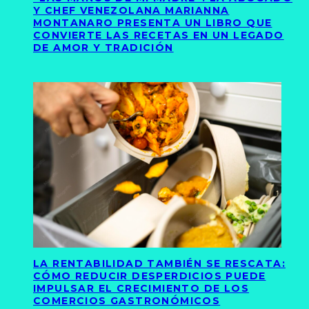
Y CHEF VENEZOLANA MARIANNA
MONTANARO PRESENTA UN LIBRO QUE
CONVIERTE LAS RECETAS EN UN LEGADO
DE AMOR Y TRADICIÓN
LA RENTABILIDAD TAMBIÉN SE RESCATA:
CÓMO REDUCIR DESPERDICIOS PUEDE
IMPULSAR EL CRECIMIENTO DE LOS
COMERCIOS GASTRONÓMICOS