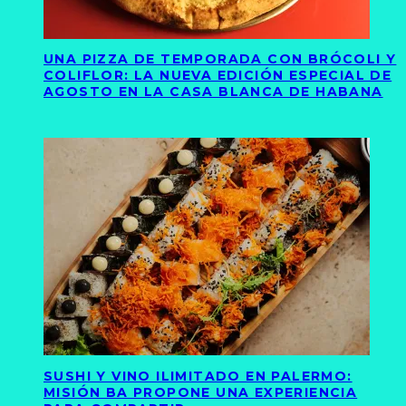
UNA PIZZA DE TEMPORADA CON BRÓCOLI Y
COLIFLOR: LA NUEVA EDICIÓN ESPECIAL DE
AGOSTO EN LA CASA BLANCA DE HABANA
SUSHI Y VINO ILIMITADO EN PALERMO:
MISIÓN BA PROPONE UNA EXPERIENCIA