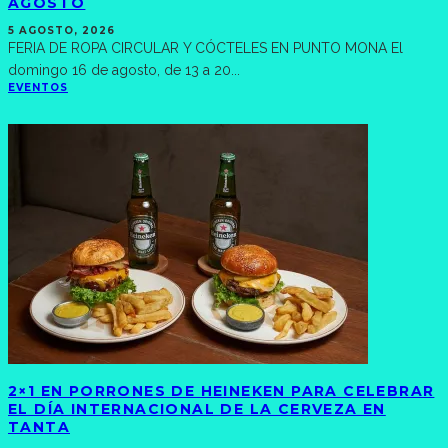
AGOSTO
5 AGOSTO, 2026
FERIA DE ROPA CIRCULAR Y CÓCTELES EN PUNTO MONA El
domingo 16 de agosto, de 13 a 20
...
EVENTOS
2×1 EN PORRONES DE HEINEKEN PARA CELEBRAR
EL DÍA INTERNACIONAL DE LA CERVEZA EN
TANTA