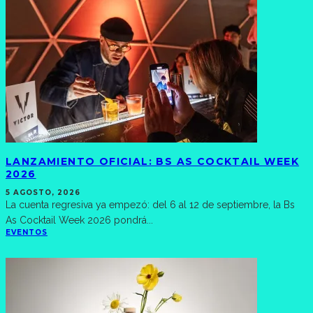
LANZAMIENTO OFICIAL: BS AS COCKTAIL WEEK
2026
5 AGOSTO, 2026
La cuenta regresiva ya empezó: del 6 al 12 de septiembre, la Bs
As Cocktail Week 2026 pondrá
...
EVENTOS