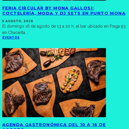
FERIA CIRCULAR BY MONA GALLOSI:
COCTELERÍA, MODA Y DJ SETS EN PUNTO MONA
5 AGOSTO, 2026
El domingo 16 de agosto de 13 a 20 h, el bar ubicado en Fraga 93
en Chacarita
...
EVENTOS
AGENDA GASTRONÓMICA DEL 10 A 16 DE