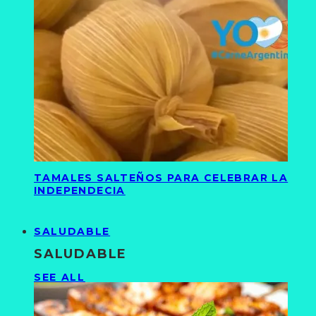
TAMALES SALTEÑOS PARA CELEBRAR LA
INDEPENDECIA
SALUDABLE
SALUDABLE
SEE ALL