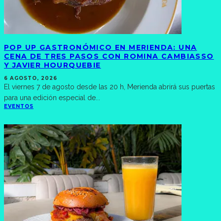
POP UP GASTRONÓMICO EN MERIENDA: UNA
CENA DE TRES PASOS CON ROMINA CAMBIASSO
Y JAVIER HOURQUEBIE
6 AGOSTO, 2026
El viernes 7 de agosto desde las 20 h, Merienda abrirá sus puertas
para una edición especial de
...
EVENTOS