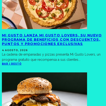
MI GUSTO LANZA MI GUSTO LOVERS, SU NUEVO
PROGRAMA DE BENEFICIOS CON DESCUENTOS,
PUNTOS Y PROMOCIONES EXCLUSIVAS
4 AGOSTO, 2026
La cadena de empanadas y pizzas presenta Mi Gusto Lovers, un
programa gratuito que recompensa a sus clientes
...
BAR | RESTÓ