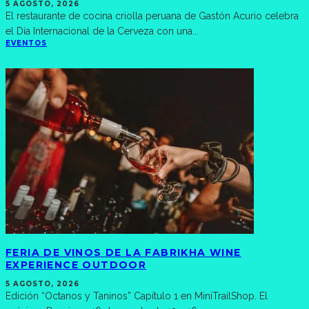
5 AGOSTO, 2026
El restaurante de cocina criolla peruana de Gastón Acurio celebra
el Día Internacional de la Cerveza con una
...
EVENTOS
FERIA DE VINOS DE LA FABRIKHA WINE
EXPERIENCE OUTDOOR
5 AGOSTO, 2026
Edición “Octanos y Taninos” Capítulo 1 en MiniTrailShop. El