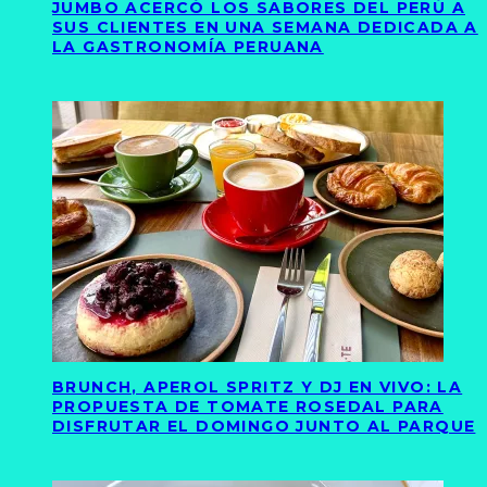
JUMBO ACERCÓ LOS SABORES DEL PERÚ A
SUS CLIENTES EN UNA SEMANA DEDICADA A
LA GASTRONOMÍA PERUANA
BRUNCH, APEROL SPRITZ Y DJ EN VIVO: LA
PROPUESTA DE TOMATE ROSEDAL PARA
DISFRUTAR EL DOMINGO JUNTO AL PARQUE