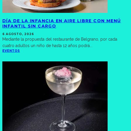
DÍA DE LA INFANCIA EN AIRE LIBRE CON MENÚ
INFANTIL SIN CARGO
6 AGOSTO, 2026
Mediante la propuesta del restaurante de Belgrano, por cada
cuatro adultos un niño de hasta 12 años podrá
...
EVENTOS