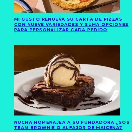
MI GUSTO RENUEVA SU CARTA DE PIZZAS
CON NUEVE VARIEDADES Y SUMA OPCIONES
PARA PERSONALIZAR CADA PEDIDO
NUCHA HOMENAJEA A SU FUNDADORA ¿SOS
TEAM BROWNIE O ALFAJOR DE MAICENA?