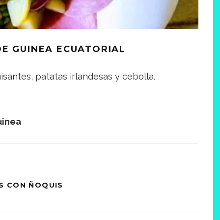
DE GUINEA ECUATORIAL
santes, patatas irlandesas y cebolla.
uinea
S CON ÑOQUIS