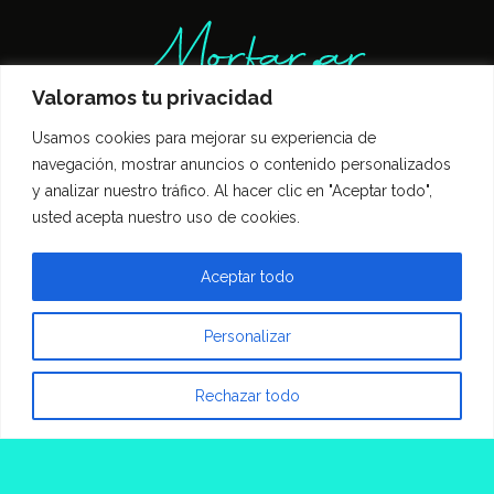
Valoramos tu privacidad
Usamos cookies para mejorar su experiencia de
Inicio
Entrevistas
Guía Gastronómica
navegación, mostrar anuncios o contenido personalizados
Opinión
Política de privacidad
y analizar nuestro tráfico. Al hacer clic en "Aceptar todo",
Contacto
usted acepta nuestro uso de cookies.
Todos los derechos reservados Morfar.ar
Aceptar todo
Personalizar
Rechazar todo