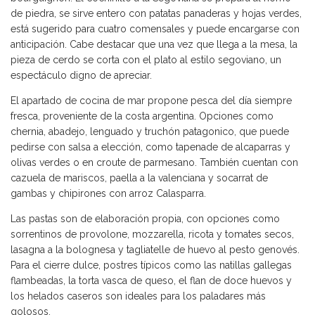
de piedra, se sirve entero con patatas panaderas y hojas verdes,
está sugerido para cuatro comensales y puede encargarse con
anticipación. Cabe destacar que una vez que llega a la mesa, la
pieza de cerdo se corta con el plato al estilo segoviano, un
espectáculo digno de apreciar.
El apartado de cocina de mar propone pesca del día siempre
fresca, proveniente de la costa argentina. Opciones como
chernia, abadejo, lenguado y truchón patagonico, que puede
pedirse con salsa a elección, como tapenade de alcaparras y
olivas verdes o en croute de parmesano. También cuentan con
cazuela de mariscos, paella a la valenciana y socarrat de
gambas y chipirones con arroz Calasparra.
Las pastas son de elaboración propia, con opciones como
sorrentinos de provolone, mozzarella, ricota y tomates secos,
lasagna a la bolognesa y tagliatelle de huevo al pesto genovés.
Para el cierre dulce, postres típicos como las natillas gallegas
flambeadas, la torta vasca de queso, el flan de doce huevos y
los helados caseros son ideales para los paladares más
golosos.