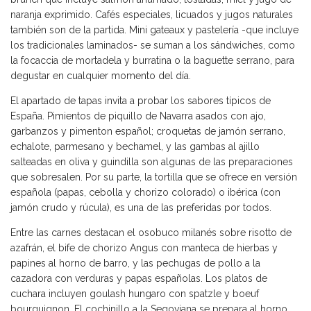
naranja exprimido. Cafés especiales, licuados y jugos naturales
también son de la partida. Mini gateaux y pastelería -que incluye
los tradicionales laminados- se suman a los sándwiches, como
la focaccia de mortadela y burratina o la baguette serrano, para
degustar en cualquier momento del día.
El apartado de tapas invita a probar los sabores típicos de
España. Pimientos de piquillo de Navarra asados con ajo,
garbanzos y pimenton español; croquetas de jamón serrano,
echalote, parmesano y bechamel, y las gambas al ajillo
salteadas en oliva y guindilla son algunas de las preparaciones
que sobresalen. Por su parte, la tortilla que se ofrece en versión
española (papas, cebolla y chorizo colorado) o ibérica (con
jamón crudo y rúcula), es una de las preferidas por todos.
Entre las carnes destacan el osobuco milanés sobre risotto de
azafrán, el bife de chorizo Angus con manteca de hierbas y
papines al horno de barro, y las pechugas de pollo a la
cazadora con verduras y papas españolas. Los platos de
cuchara incluyen goulash hungaro con spatzle y boeuf
bourguignon. El cochinillo a la Segoviana se prepara al horno