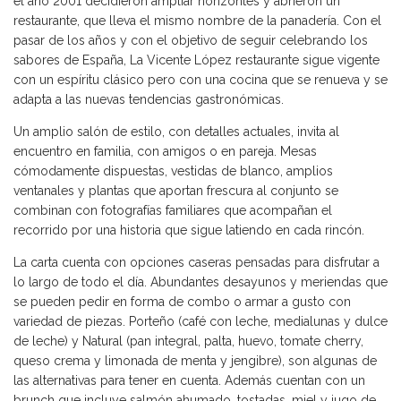
el año 2001 decidieron ampliar horizontes y abrieron un
restaurante, que lleva el mismo nombre de la panadería. Con el
pasar de los años y con el objetivo de seguir celebrando los
sabores de España, La Vicente López restaurante sigue vigente
con un espíritu clásico pero con una cocina que se renueva y se
adapta a las nuevas tendencias gastronómicas.
Un amplio salón de estilo, con detalles actuales, invita al
encuentro en familia, con amigos o en pareja. Mesas
cómodamente dispuestas, vestidas de blanco, amplios
ventanales y plantas que aportan frescura al conjunto se
combinan con fotografías familiares que acompañan el
recorrido por una historia que sigue latiendo en cada rincón.
La carta cuenta con opciones caseras pensadas para disfrutar a
lo largo de todo el día. Abundantes desayunos y meriendas que
se pueden pedir en forma de combo o armar a gusto con
variedad de piezas. Porteño (café con leche, medialunas y dulce
de leche) y Natural (pan integral, palta, huevo, tomate cherry,
queso crema y limonada de menta y jengibre), son algunas de
las alternativas para tener en cuenta. Además cuentan con un
brunch que incluye salmón ahumado, tostadas, miel y jugo de