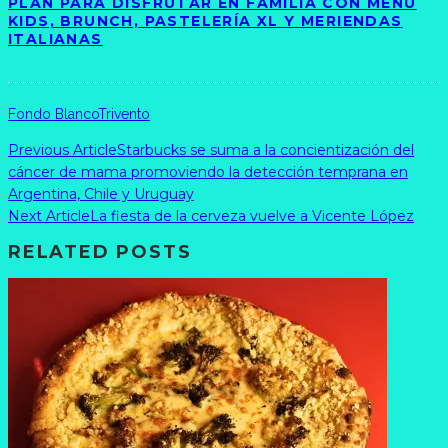
PLAN PARA DISFRUTAR EN FAMILIA CON MENÚ
KIDS, BRUNCH, PASTELERÍA XL Y MERIENDAS
ITALIANAS
Fondo Blanco
Trivento
Previous Article
Starbucks se suma a la concientización del
cáncer de mama promoviendo la detección temprana en
Argentina, Chile y Uruguay
Next Article
La fiesta de la cerveza vuelve a Vicente López
RELATED POSTS