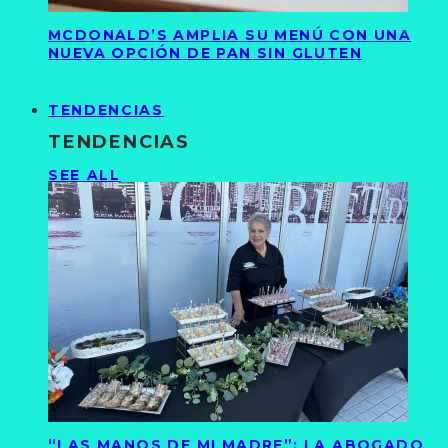
MCDONALD’S AMPLIA SU MENÚ CON UNA
NUEVA OPCIÓN DE PAN SIN GLUTEN
TENDENCIAS
TENDENCIAS
SEE ALL
“LAS MANOS DE MI MADRE”: LA ABOGADO