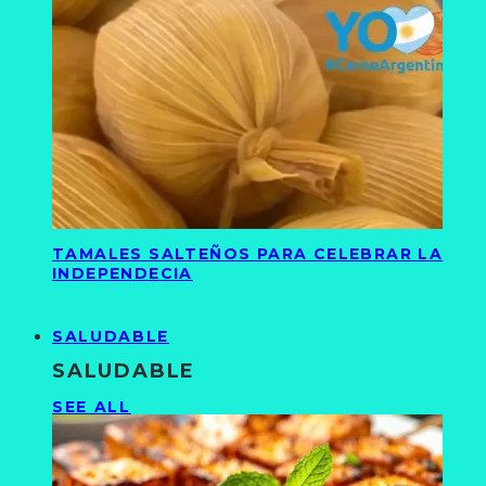
TAMALES SALTEÑOS PARA CELEBRAR LA
INDEPENDECIA
SALUDABLE
SALUDABLE
SEE ALL