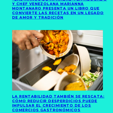
Y CHEF VENEZOLANA MARIANNA
MONTANARO PRESENTA UN LIBRO QUE
CONVIERTE LAS RECETAS EN UN LEGADO
DE AMOR Y TRADICIÓN
LA RENTABILIDAD TAMBIÉN SE RESCATA:
CÓMO REDUCIR DESPERDICIOS PUEDE
IMPULSAR EL CRECIMIENTO DE LOS
COMERCIOS GASTRONÓMICOS