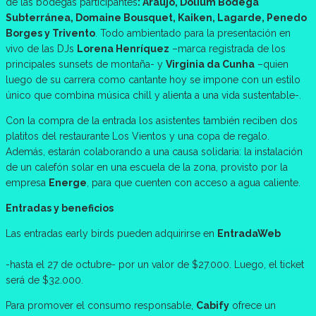
de las bodegas participantes
: Araujo, Dolium Bodega
Subterránea, Domaine Bousquet, Kaiken, Lagarde, Penedo
Borges y Trivento
. Todo ambientado para la presentación en
vivo de las DJs
Lorena Henríquez
–marca registrada de los
principales sunsets de montaña- y
Virginia da Cunha
–quien
luego de su carrera como cantante hoy se impone con un estilo
único que combina música chill y alienta a una vida sustentable-.
Con la compra de la entrada los asistentes también reciben dos
platitos del restaurante Los Vientos y una copa de regalo.
Además, estarán colaborando a una causa solidaria: la instalación
de un calefón solar en una escuela de la zona, provisto por la
empresa
Energe
, para que cuenten con acceso a agua caliente.
Entradas y beneficios
Las entradas early birds pueden adquirirse en
EntradaWeb
https://www.entradaweb.com.ar/evento/5ade470d/step/1
-hasta el 27 de octubre- por un valor de $27.000. Luego, el ticket
será de $32.000.
Para promover el consumo responsable,
Cabify
ofrece un