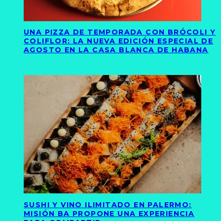
UNA PIZZA DE TEMPORADA CON BRÓCOLI Y
COLIFLOR: LA NUEVA EDICIÓN ESPECIAL DE
AGOSTO EN LA CASA BLANCA DE HABANA
SUSHI Y VINO ILIMITADO EN PALERMO:
MISIÓN BA PROPONE UNA EXPERIENCIA