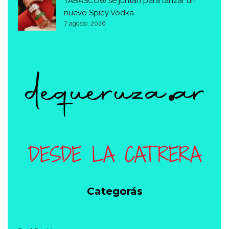
TABASCO® se juntan para lanzar un
nuevo Spicy Vodka
7 agosto, 2026
Categorás