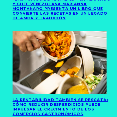
Y CHEF VENEZOLANA MARIANNA
MONTANARO PRESENTA UN LIBRO QUE
CONVIERTE LAS RECETAS EN UN LEGADO
DE AMOR Y TRADICIÓN
LA RENTABILIDAD TAMBIÉN SE RESCATA:
CÓMO REDUCIR DESPERDICIOS PUEDE
IMPULSAR EL CRECIMIENTO DE LOS
COMERCIOS GASTRONÓMICOS