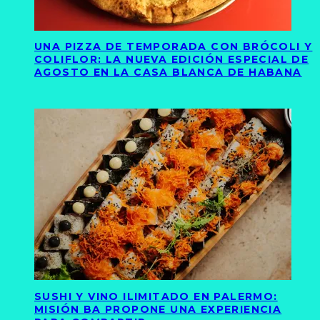
UNA PIZZA DE TEMPORADA CON BRÓCOLI Y
COLIFLOR: LA NUEVA EDICIÓN ESPECIAL DE
AGOSTO EN LA CASA BLANCA DE HABANA
SUSHI Y VINO ILIMITADO EN PALERMO:
MISIÓN BA PROPONE UNA EXPERIENCIA