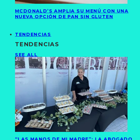
MCDONALD’S AMPLIA SU MENÚ CON UNA
NUEVA OPCIÓN DE PAN SIN GLUTEN
TENDENCIAS
TENDENCIAS
SEE ALL
“LAS MANOS DE MI MADRE”: LA ABOGADO