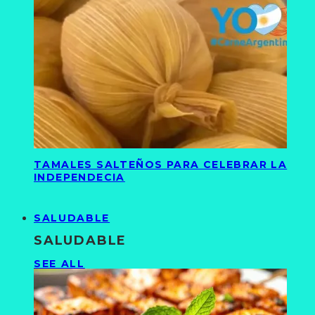
TAMALES SALTEÑOS PARA CELEBRAR LA
INDEPENDECIA
SALUDABLE
SALUDABLE
SEE ALL