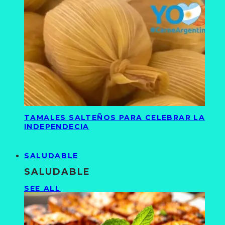
TAMALES SALTEÑOS PARA CELEBRAR LA
INDEPENDECIA
SALUDABLE
SALUDABLE
SEE ALL