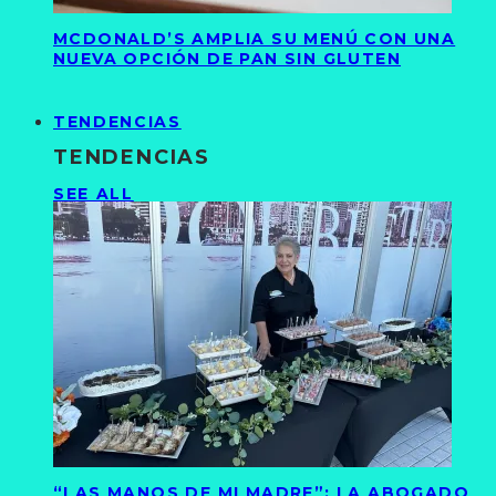
MCDONALD’S AMPLIA SU MENÚ CON UNA
NUEVA OPCIÓN DE PAN SIN GLUTEN
TENDENCIAS
TENDENCIAS
SEE ALL
“LAS MANOS DE MI MADRE”: LA ABOGADO