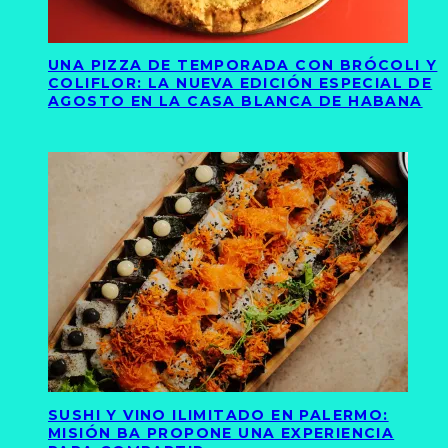
UNA PIZZA DE TEMPORADA CON BRÓCOLI Y
COLIFLOR: LA NUEVA EDICIÓN ESPECIAL DE
AGOSTO EN LA CASA BLANCA DE HABANA
SUSHI Y VINO ILIMITADO EN PALERMO:
MISIÓN BA PROPONE UNA EXPERIENCIA