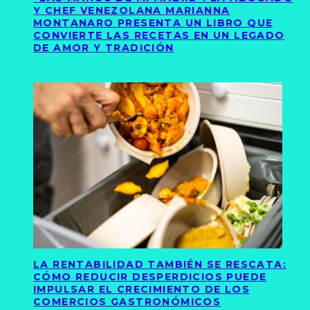
Y CHEF VENEZOLANA MARIANNA
MONTANARO PRESENTA UN LIBRO QUE
CONVIERTE LAS RECETAS EN UN LEGADO
DE AMOR Y TRADICIÓN
LA RENTABILIDAD TAMBIÉN SE RESCATA:
CÓMO REDUCIR DESPERDICIOS PUEDE
IMPULSAR EL CRECIMIENTO DE LOS
COMERCIOS GASTRONÓMICOS