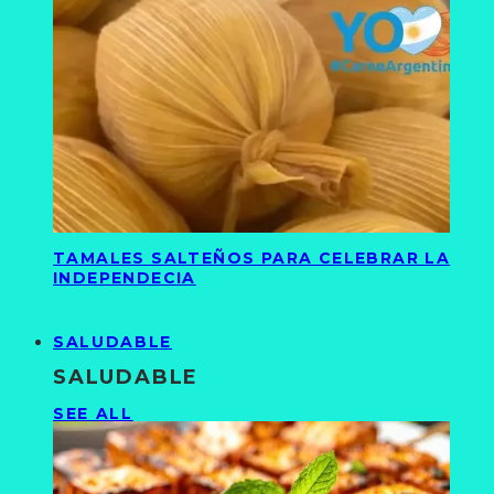
TAMALES SALTEÑOS PARA CELEBRAR LA
INDEPENDECIA
SALUDABLE
SALUDABLE
SEE ALL