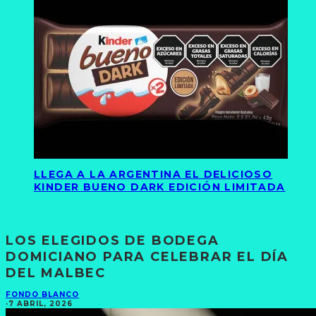
LLEGA A LA ARGENTINA EL DELICIOSO
KINDER BUENO DARK EDICIÓN LIMITADA
LOS ELEGIDOS DE BODEGA
DOMICIANO PARA CELEBRAR EL DÍA
DEL MALBEC
FONDO BLANCO
·
7 ABRIL, 2026