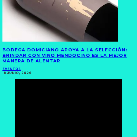
BODEGA DOMICIANO APOYA A LA SELECCIÓN:
BRINDAR CON VINO MENDOCINO ES LA MEJOR
MANERA DE ALENTAR
EVENTOS
·
8 JUNIO, 2026