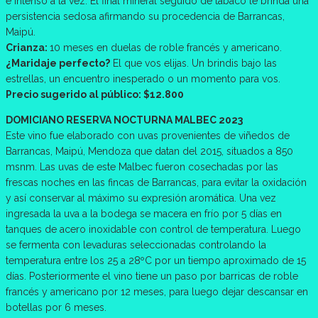
e intenso a la vez. El final mineral seguido de tabaco le brinda una
persistencia sedosa afirmando su procedencia de Barrancas,
Maipú.
Crianza:
10 meses en duelas de roble francés y americano.
¿Maridaje perfecto?
El que vos elijas. Un brindis bajo las
estrellas, un encuentro inesperado o un momento para vos.
Precio sugerido al público: $12.800
DOMICIANO RESERVA NOCTURNA MALBEC 2023
Este vino fue elaborado con uvas provenientes de viñedos de
Barrancas, Maipú, Mendoza que datan del 2015, situados a 850
msnm. Las uvas de este Malbec fueron cosechadas por las
frescas noches en las fincas de Barrancas, para evitar la oxidación
y así conservar al máximo su expresión aromática. Una vez
ingresada la uva a la bodega se macera en frío por 5 días en
tanques de acero inoxidable con control de temperatura. Luego
se fermenta con levaduras seleccionadas controlando la
temperatura entre los 25 a 28ºC por un tiempo aproximado de 15
días. Posteriormente el vino tiene un paso por barricas de roble
francés y americano por 12 meses, para luego dejar descansar en
botellas por 6 meses.