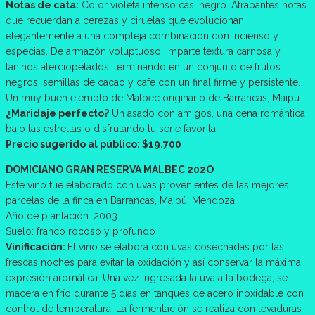
Notas de cata:
Color violeta intenso casi negro. Atrapantes notas
que recuerdan a cerezas y ciruelas que evolucionan
elegantemente a una compleja combinación con incienso y
especias. De armazón voluptuoso, imparte textura carnosa y
taninos aterciopelados, terminando en un conjunto de frutos
negros, semillas de cacao y cafe con un final firme y persistente.
Un muy buen ejemplo de Malbec originario de Barrancas, Maipú.
¿Maridaje perfecto?
Un asado con amigos, una cena romántica
bajo las estrellas o disfrutando tu serie favorita.
Precio sugerido al público: $19.700
DOMICIANO GRAN RESERVA MALBEC 202O
Este vino fue elaborado con uvas provenientes de las mejores
parcelas de la finca en Barrancas, Maipú, Mendoza.
Año de plantación: 2003
Suelo: franco rocoso y profundo
Vinificación:
El vino se elabora con uvas cosechadas por las
frescas noches para evitar la oxidación y así conservar la máxima
expresión aromática. Una vez ingresada la uva a la bodega, se
macera en frío durante 5 días en tanques de acero inoxidable con
control de temperatura. La fermentación se realiza con levaduras