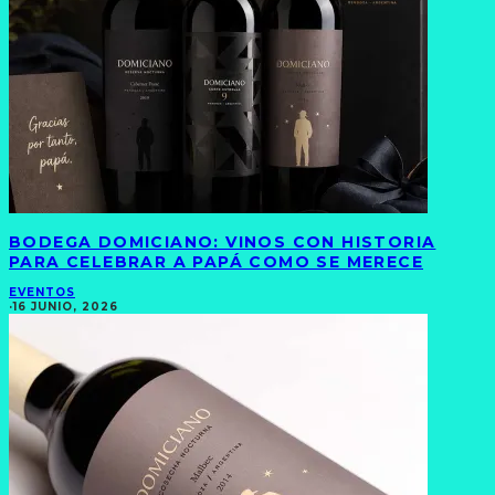
BODEGA DOMICIANO: VINOS CON HISTORIA
PARA CELEBRAR A PAPÁ COMO SE MERECE
EVENTOS
·
16 JUNIO, 2026