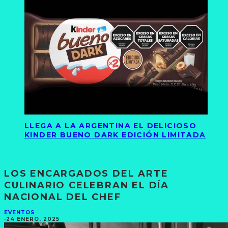
LLEGA A LA ARGENTINA EL DELICIOSO
KINDER BUENO DARK EDICIÓN LIMITADA
LOS ENCARGADOS DEL ARTE
CULINARIO CELEBRAN EL DÍA
NACIONAL DEL CHEF
EVENTOS
·
24 ENERO, 2025