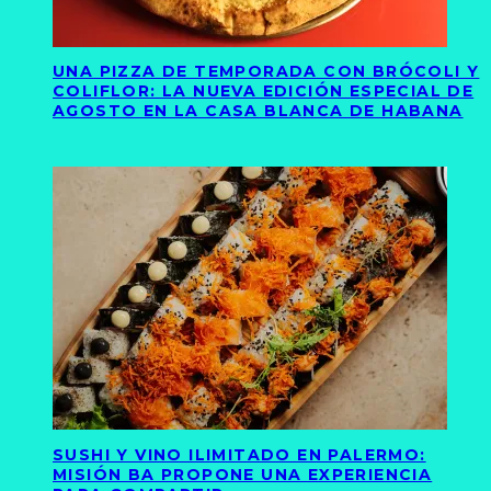
UNA PIZZA DE TEMPORADA CON BRÓCOLI Y
COLIFLOR: LA NUEVA EDICIÓN ESPECIAL DE
AGOSTO EN LA CASA BLANCA DE HABANA
SUSHI Y VINO ILIMITADO EN PALERMO:
MISIÓN BA PROPONE UNA EXPERIENCIA