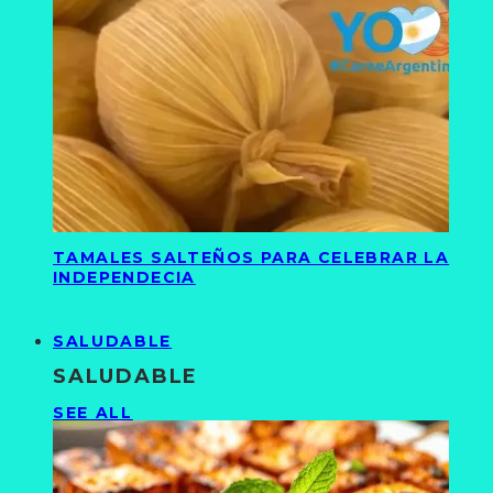
TAMALES SALTEÑOS PARA CELEBRAR LA
INDEPENDECIA
SALUDABLE
SALUDABLE
SEE ALL