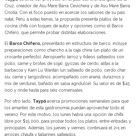
Cruz, creador de Asu Mare Barra Cevichera y de Asu Mare Barra
Criolla. Con el foco puesto en acercar los sabores de su país
natal, Perú, a estas tierras, la propuesta presenta platos de la
cocina chifa con toques de autor y opciones como el Barco
Chifero, que permite probar distintas elaboraciones.
El
Barco Chifero,
presentado en estructura de barco, incluye
preparaciones como chancho a la caja china (un plato de un
crocante perfecto), Aeropuerto (arroz y fideos salteados con
pollo, carne y brotes de soja), gyozas de cerdo, alitas a la
barbacoa y Kam Lu Wantán (un salteado de pollo, cerdo char
siu, carne y langostinos, acompañado con ananá, duraznos y
mix de verduras, bañado en salsa agridulce). Su valor es de $45
000 y rinde hasta para seis comensales.
Por otro lado,
Taypá
acerca promociones semanales para que
los amantes de esta gastronomía puedan aprovechar todo el
verano. Por este motivo, los lunes habrá una opción de chifa
libre por $15 000, para probar todos los platos, entre entradas y
principales. Además, los jueves y viernes, continuará el 2×1 en
arroces chaufa y tallarines salteados.