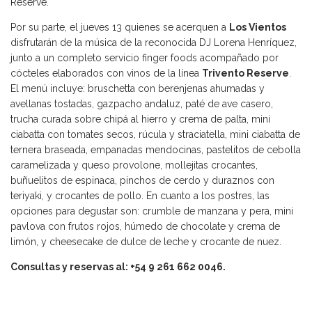
Reserve.
Por su parte, el jueves 13 quienes se acerquen a
Los Vientos
disfrutarán de la música de la reconocida DJ Lorena Henríquez,
junto a un completo servicio finger foods acompañado por
cócteles elaborados con vinos de la línea
Trivento Reserve
.
El menú incluye: bruschetta con berenjenas ahumadas y
avellanas tostadas, gazpacho andaluz, paté de ave casero,
trucha curada sobre chipá al hierro y crema de palta, mini
ciabatta con tomates secos, rúcula y straciatella, mini ciabatta de
ternera braseada, empanadas mendocinas, pastelitos de cebolla
caramelizada y queso provolone, mollejitas crocantes,
buñuelitos de espinaca, pinchos de cerdo y duraznos con
teriyaki, y crocantes de pollo. En cuanto a los postres, las
opciones para degustar son: crumble de manzana y pera, mini
pavlova con frutos rojos, húmedo de chocolate y crema de
limón, y cheesecake de dulce de leche y crocante de nuez.
Consultas y reservas al: +54 9 261 662 0046.