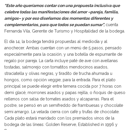
“Este año queríamos contar con una propuesta inclusiva que
celebre todas las manifestaciones del amor –pareja, familia,
amigos– y por eso diseñamos dos momentos diferentes y
complementarios, para que todos se puedan sumar”,
cuenta
Fernanda Vila, Gerente de Turismo y Hospitalidad de la bodega.
El día 14, la bodega tendrá propuestas al mediodía y al
anochecer. Ambas cuentan con un menú de 5 pasos, pensado
especialmente para la ocasión, y una botella de espumante de
regalo por pareja. La carta incluye paté de ave con avellanas
tostadas, salmorejo con tomatitos mendocinos asados,
straciatella y olivas negras, y tiradito de trucha ahumada u
hongos, como opción veggie, para la entrada. Para el plato
principal se puede elegir entre ternera cocida por 7 horas con
demi glacé, morrones asados y papas rejilla, o ñoquis de queso
rellenos con salsa de tomates asados y alcaparras. Para el
postre, se pensó en un semifreddo de frambuesas y chocolate
semi amargo. La velada cierra con café y trufas de chocolate.
Cada plato estará maridado con los premiados vinos de la
bodega de las líneas: Golden Reserve, Established in 1996 y