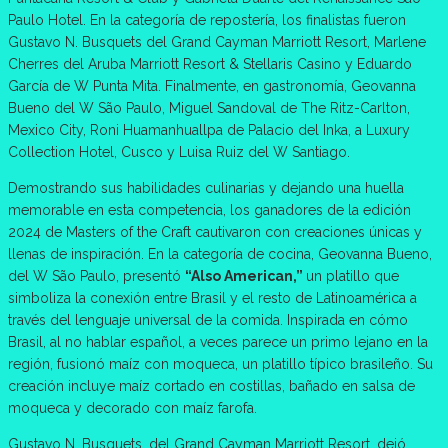
Paulo Hotel. En la categoría de repostería, los finalistas fueron
Gustavo N. Busquets del Grand Cayman Marriott Resort, Marlene
Cherres del Aruba Marriott Resort & Stellaris Casino y Eduardo
García de W Punta Mita. Finalmente, en gastronomía, Geovanna
Bueno del W São Paulo, Miguel Sandoval de The Ritz-Carlton,
Mexico City, Roni Huamanhuallpa de Palacio del Inka, a Luxury
Collection Hotel, Cusco y Luisa Ruiz del W Santiago.
Demostrando sus habilidades culinarias y dejando una huella
memorable en esta competencia, los ganadores de la edición
2024 de Masters of the Craft cautivaron con creaciones únicas y
llenas de inspiración. En la categoría de cocina, Geovanna Bueno,
del W São Paulo, presentó
“Also American,”
un platillo que
simboliza la conexión entre Brasil y el resto de Latinoamérica a
través del lenguaje universal de la comida. Inspirada en cómo
Brasil, al no hablar español, a veces parece un primo lejano en la
región, fusionó maíz con moqueca, un platillo típico brasileño. Su
creación incluye maíz cortado en costillas, bañado en salsa de
moqueca y decorado con maíz farofa.
Gustavo N. Busquets, del Grand Cayman Marriott Resort, dejó