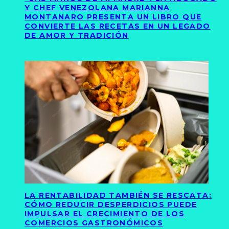
Y CHEF VENEZOLANA MARIANNA
MONTANARO PRESENTA UN LIBRO QUE
CONVIERTE LAS RECETAS EN UN LEGADO
DE AMOR Y TRADICIÓN
LA RENTABILIDAD TAMBIÉN SE RESCATA:
CÓMO REDUCIR DESPERDICIOS PUEDE
IMPULSAR EL CRECIMIENTO DE LOS
COMERCIOS GASTRONÓMICOS