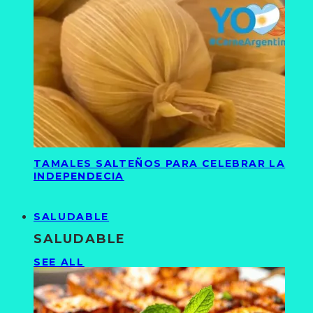
TAMALES SALTEÑOS PARA CELEBRAR LA
INDEPENDECIA
SALUDABLE
SALUDABLE
SEE ALL