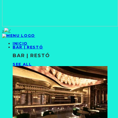
>
INICIO
BAR | RESTÓ
BAR | RESTÓ
SEE ALL