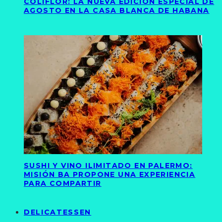
COLIFLOR: LA NUEVA EDICIÓN ESPECIAL DE
AGOSTO EN LA CASA BLANCA DE HABANA
SUSHI Y VINO ILIMITADO EN PALERMO:
MISIÓN BA PROPONE UNA EXPERIENCIA
PARA COMPARTIR
DELICATESSEN