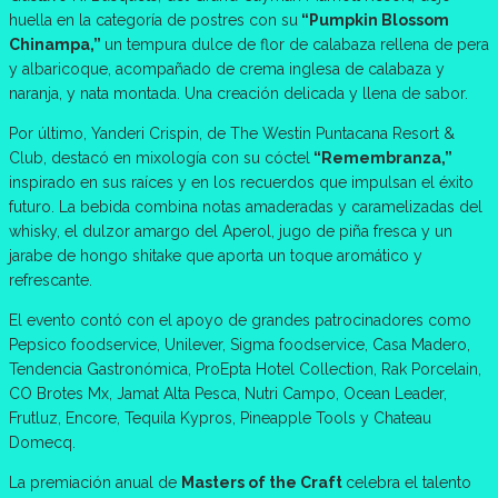
huella en la categoría de postres con su
“Pumpkin Blossom
Chinampa,”
un tempura dulce de flor de calabaza rellena de pera
y albaricoque, acompañado de crema inglesa de calabaza y
naranja, y nata montada. Una creación delicada y llena de sabor.
Por último, Yanderi Crispin, de The Westin Puntacana Resort &
Club, destacó en mixología con su cóctel
“Remembranza,”
inspirado en sus raíces y en los recuerdos que impulsan el éxito
futuro. La bebida combina notas amaderadas y caramelizadas del
whisky, el dulzor amargo del Aperol, jugo de piña fresca y un
jarabe de hongo shitake que aporta un toque aromático y
refrescante.
El evento contó con el apoyo de grandes patrocinadores como
Pepsico foodservice, Unilever, Sigma foodservice, Casa Madero,
Tendencia Gastronómica, ProEpta Hotel Collection, Rak Porcelain,
CO Brotes Mx, Jamat Alta Pesca, Nutri Campo, Ocean Leader,
Frutluz, Encore, Tequila Kypros, Pineapple Tools y Chateau
Domecq.
La premiación anual de
Masters of the Craft
celebra el talento