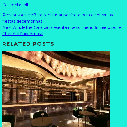
Gastro
Marriott
Previous Article
Barolo: el lugar perfecto para celebrar las
fiestas decembrinas
Next Article
The Carioca presenta nuevo menú firmado por el
Chef Antônio Amaral
RELATED POSTS