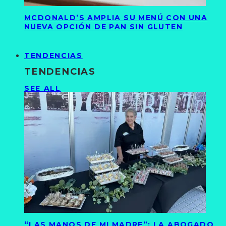
MCDONALD’S AMPLIA SU MENÚ CON UNA
NUEVA OPCIÓN DE PAN SIN GLUTEN
TENDENCIAS
TENDENCIAS
SEE ALL
“LAS MANOS DE MI MADRE”: LA ABOGADO