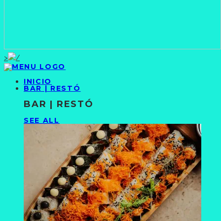
>
INICIO
BAR | RESTÓ
BAR | RESTÓ
SEE ALL