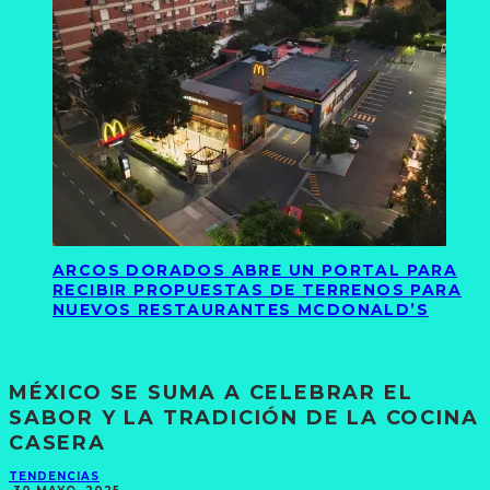
ARCOS DORADOS ABRE UN PORTAL PARA
RECIBIR PROPUESTAS DE TERRENOS PARA
NUEVOS RESTAURANTES MCDONALD’S
MÉXICO SE SUMA A CELEBRAR EL
SABOR Y LA TRADICIÓN DE LA COCINA
CASERA
TENDENCIAS