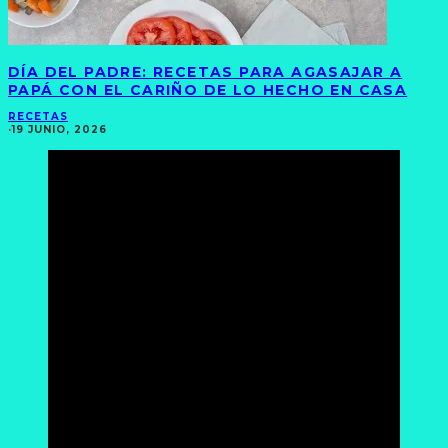
DÍA DEL PADRE: RECETAS PARA AGASAJAR A
PAPÁ CON EL CARIÑO DE LO HECHO EN CASA
RECETAS
·
19 JUNIO, 2026