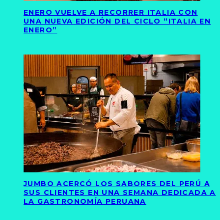
ENERO VUELVE A RECORRER ITALIA CON
UNA NUEVA EDICIÓN DEL CICLO “ITALIA EN
ENERO”
JUMBO ACERCÓ LOS SABORES DEL PERÚ A
SUS CLIENTES EN UNA SEMANA DEDICADA A
LA GASTRONOMÍA PERUANA