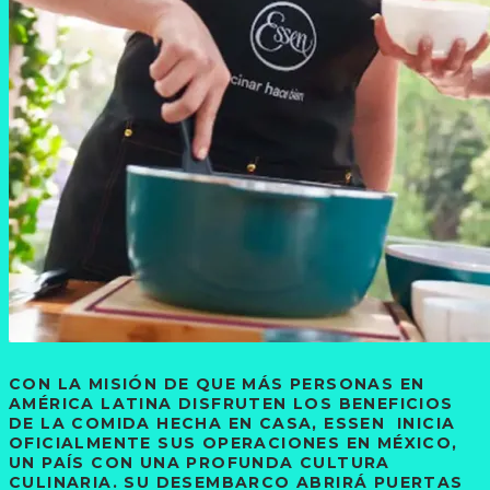
CON LA MISIÓN DE QUE MÁS PERSONAS EN
AMÉRICA LATINA DISFRUTEN LOS BENEFICIOS
DE LA COMIDA HECHA EN CASA, ESSEN INICIA
OFICIALMENTE SUS OPERACIONES EN MÉXICO,
UN PAÍS CON UNA PROFUNDA CULTURA
CULINARIA. SU DESEMBARCO ABRIRÁ PUERTAS