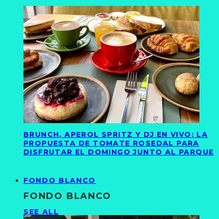
BRUNCH, APEROL SPRITZ Y DJ EN VIVO: LA
PROPUESTA DE TOMATE ROSEDAL PARA
DISFRUTAR EL DOMINGO JUNTO AL PARQUE
FONDO BLANCO
FONDO BLANCO
SEE ALL