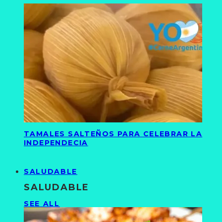
TAMALES SALTEÑOS PARA CELEBRAR LA
INDEPENDECIA
SALUDABLE
SALUDABLE
SEE ALL