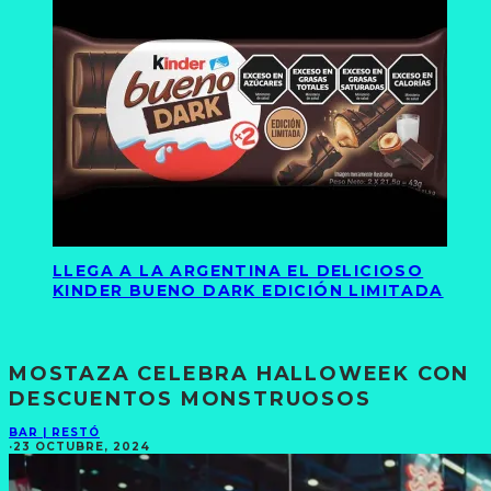
LLEGA A LA ARGENTINA EL DELICIOSO
KINDER BUENO DARK EDICIÓN LIMITADA
MOSTAZA CELEBRA HALLOWEEK CON
DESCUENTOS MONSTRUOSOS
BAR | RESTÓ
·
23 OCTUBRE, 2024