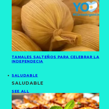
TAMALES SALTEÑOS PARA CELEBRAR LA
INDEPENDECIA
SALUDABLE
SALUDABLE
SEE ALL