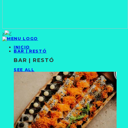
>
INICIO
BAR | RESTÓ
BAR | RESTÓ
SEE ALL