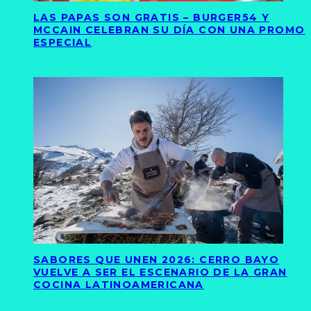
LAS PAPAS SON GRATIS – BURGER54 Y
MCCAIN CELEBRAN SU DÍA CON UNA PROMO
ESPECIAL
SABORES QUE UNEN 2026: CERRO BAYO
VUELVE A SER EL ESCENARIO DE LA GRAN
COCINA LATINOAMERICANA