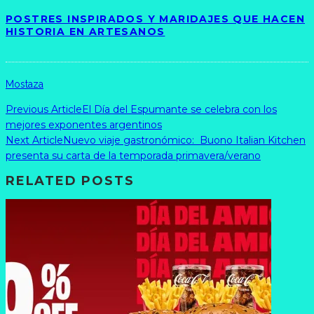
POSTRES INSPIRADOS Y MARIDAJES QUE HACEN
HISTORIA EN ARTESANOS
Mostaza
Previous Article
El Día del Espumante se celebra con los
mejores exponentes argentinos
Next Article
Nuevo viaje gastronómico: Buono Italian Kitchen
presenta su carta de la temporada primavera/verano
RELATED POSTS