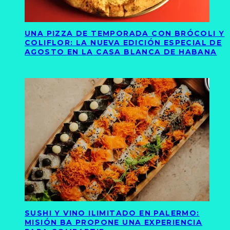
UNA PIZZA DE TEMPORADA CON BRÓCOLI Y
COLIFLOR: LA NUEVA EDICIÓN ESPECIAL DE
AGOSTO EN LA CASA BLANCA DE HABANA
SUSHI Y VINO ILIMITADO EN PALERMO:
MISIÓN BA PROPONE UNA EXPERIENCIA