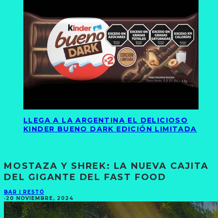
LLEGA A LA ARGENTINA EL DELICIOSO
KINDER BUENO DARK EDICIÓN LIMITADA
MOSTAZA Y SHREK: LA NUEVA CAJITA
DEL GIGANTE DEL FAST FOOD
BAR | RESTÓ
·
20 NOVIEMBRE, 2024