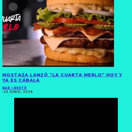
MOSTAZA LANZÓ “LA CUARTA MERLO” HOY Y
YA ES CÁBALA
BAR | RESTÓ
·
23 JUNIO, 2026