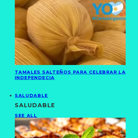
TAMALES SALTEÑOS PARA CELEBRAR LA
INDEPENDECIA
SALUDABLE
SALUDABLE
SEE ALL