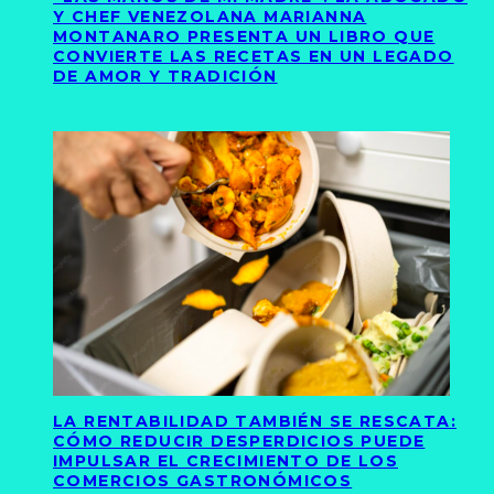
Y CHEF VENEZOLANA MARIANNA
MONTANARO PRESENTA UN LIBRO QUE
CONVIERTE LAS RECETAS EN UN LEGADO
DE AMOR Y TRADICIÓN
LA RENTABILIDAD TAMBIÉN SE RESCATA:
CÓMO REDUCIR DESPERDICIOS PUEDE
IMPULSAR EL CRECIMIENTO DE LOS
COMERCIOS GASTRONÓMICOS