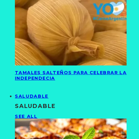
TAMALES SALTEÑOS PARA CELEBRAR LA
INDEPENDECIA
SALUDABLE
SALUDABLE
SEE ALL