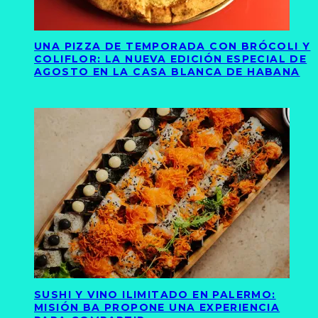
UNA PIZZA DE TEMPORADA CON BRÓCOLI Y
COLIFLOR: LA NUEVA EDICIÓN ESPECIAL DE
AGOSTO EN LA CASA BLANCA DE HABANA
SUSHI Y VINO ILIMITADO EN PALERMO:
MISIÓN BA PROPONE UNA EXPERIENCIA