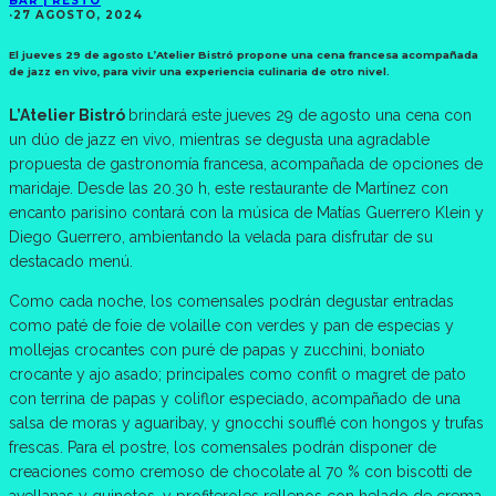
BAR | RESTÓ
·
27 AGOSTO, 2024
El jueves 29 de agosto L’Atelier Bistró propone una cena francesa acompañada
de jazz en vivo, para vivir una experiencia culinaria de otro nivel.
L’Atelier Bistró
brindará este jueves 29 de agosto una cena con
un dúo de jazz en vivo, mientras se degusta una agradable
propuesta de gastronomía francesa, acompañada de opciones de
maridaje. Desde las 20.30 h, este restaurante de Martínez con
encanto parisino contará con la música de Matías Guerrero Klein y
Diego Guerrero, ambientando la velada para disfrutar de su
destacado menú.
Como cada noche, los comensales podrán degustar entradas
como paté de foie de volaille con verdes y pan de especias y
mollejas crocantes con puré de papas y zucchini, boniato
crocante y ajo asado; principales como confit o magret de pato
con terrina de papas y coliflor especiado, acompañado de una
salsa de moras y aguaribay, y gnocchi soufflé con hongos y trufas
frescas. Para el postre, los comensales podrán disponer de
creaciones como cremoso de chocolate al 70 % con biscotti de