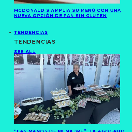
MCDONALD’S AMPLIA SU MENÚ CON UNA
NUEVA OPCIÓN DE PAN SIN GLUTEN
TENDENCIAS
TENDENCIAS
SEE ALL
“LAS MANOS DE MI MADRE”: LA ABOGADO