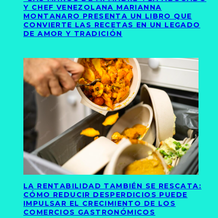
Y CHEF VENEZOLANA MARIANNA
MONTANARO PRESENTA UN LIBRO QUE
CONVIERTE LAS RECETAS EN UN LEGADO
DE AMOR Y TRADICIÓN
LA RENTABILIDAD TAMBIÉN SE RESCATA:
CÓMO REDUCIR DESPERDICIOS PUEDE
IMPULSAR EL CRECIMIENTO DE LOS
COMERCIOS GASTRONÓMICOS