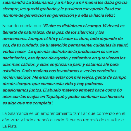
salamandra La Salamanca y a mi tío y a mi mamá les daba gracia
siempre, les quedó grabado y le pusieron ese apodo. Pasó ese
nombre de generación en generación y a ella la hacía feliz”.
Facundo cuenta que
“El aire es distinto en el campo. Vivir acá es
llenarte de naturaleza, de la paz, de los silencios y los
amaneceres. Aunque el frío y el calor es duro, todo depende de
vos, de tu cuidado, de tu atención permanente, cuidarles la salud,
verlos nacer. Lo que más disfruto de la producción es ver los
nacimientos, esa época de agosto y setiembre en que vienen los
días más cálidos, y ellas empiezan a parir y estamos ahí para
asistirlas. Cada mañana nos levantamos a ver los corderitos
recién nacidos. Me encanta estar con mis viejos, gente de campo
desde siempre que conoce esta vida y hoy podemos
apasionarnos juntos. El abuelo materno empezó hace como 60
años con las ovejas en Tapalqué y poder continuar esa herencia
es algo que me completa”.
La Salamanca es un emprendimiento familiar que comenzó en el
año 2014 y todo arrancó cuando Facundo regresó de estudiar el
La Plata.