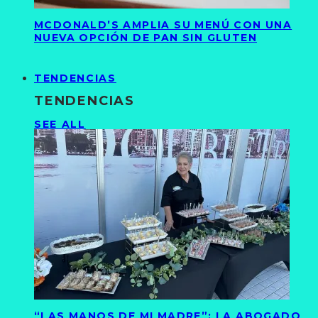
MCDONALD’S AMPLIA SU MENÚ CON UNA
NUEVA OPCIÓN DE PAN SIN GLUTEN
TENDENCIAS
TENDENCIAS
SEE ALL
“LAS MANOS DE MI MADRE”: LA ABOGADO