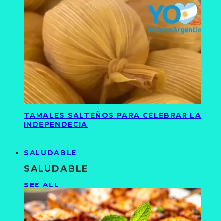
TAMALES SALTEÑOS PARA CELEBRAR LA
INDEPENDECIA
SALUDABLE
SALUDABLE
SEE ALL