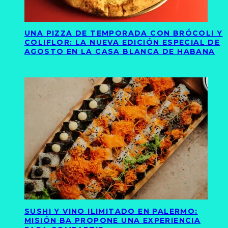
UNA PIZZA DE TEMPORADA CON BRÓCOLI Y
COLIFLOR: LA NUEVA EDICIÓN ESPECIAL DE
AGOSTO EN LA CASA BLANCA DE HABANA
SUSHI Y VINO ILIMITADO EN PALERMO:
MISIÓN BA PROPONE UNA EXPERIENCIA