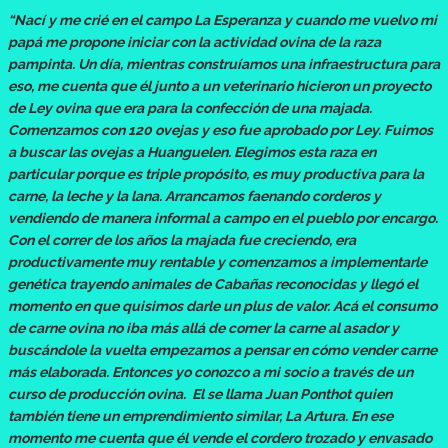
“Nací y me crié en el campo La Esperanza y cuando me vuelvo mi
papá me propone iniciar con la actividad ovina de la raza
pampinta. Un día, mientras construíamos una infraestructura para
eso, me cuenta que él junto a un veterinario hicieron un proyecto
de Ley ovina que era para la confección de una majada.
Comenzamos con 120 ovejas y eso fue aprobado por Ley. Fuimos
a buscar las ovejas a Huanguelen. Elegimos esta raza en
particular porque es triple propósito, es muy productiva para la
carne, la leche y la lana. Arrancamos faenando corderos y
vendiendo de manera informal a campo en el pueblo por encargo.
Con el correr de los años la majada fue creciendo, era
productivamente muy rentable y comenzamos a implementarle
genética trayendo animales de Cabañas reconocidas y llegó el
momento en que quisimos darle un plus de valor. Acá el consumo
de carne ovina no iba más allá de comer la carne al asador y
buscándole la vuelta empezamos a pensar en cómo vender carne
más elaborada. Entonces yo conozco a mi socio a través de un
curso de producción ovina. El se llama Juan Ponthot quien
también tiene un emprendimiento similar, La Artura. En ese
momento me cuenta que él vende el cordero trozado y envasado