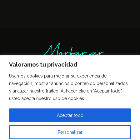
Valoramos tu privacidad
Usamos cookies para mejorar su experiencia de
Inicio
Entrevistas
Guía Gastronómica
navegación, mostrar anuncios o contenido personalizados
Opinión
Política de privacidad
y analizar nuestro tráfico. Al hacer clic en "Aceptar todo",
Contacto
usted acepta nuestro uso de cookies.
Todos los derechos reservados Morfar.ar
Aceptar todo
Personalizar