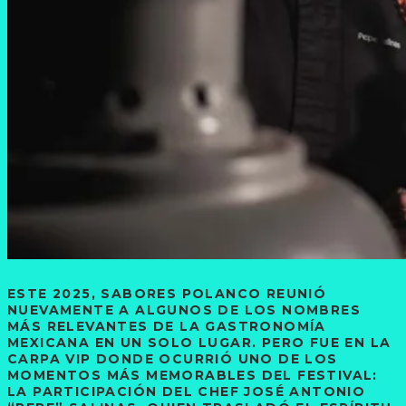
ESTE 2025, SABORES POLANCO REUNIÓ
NUEVAMENTE A ALGUNOS DE LOS NOMBRES
MÁS RELEVANTES DE LA GASTRONOMÍA
MEXICANA EN UN SOLO LUGAR. PERO FUE EN LA
CARPA VIP DONDE OCURRIÓ UNO DE LOS
MOMENTOS MÁS MEMORABLES DEL FESTIVAL:
LA PARTICIPACIÓN DEL CHEF JOSÉ ANTONIO