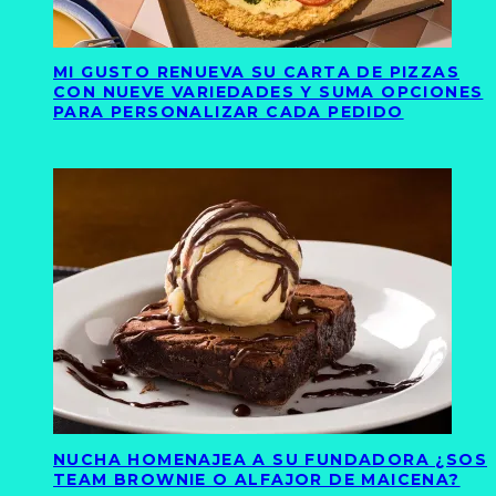
MI GUSTO RENUEVA SU CARTA DE PIZZAS
CON NUEVE VARIEDADES Y SUMA OPCIONES
PARA PERSONALIZAR CADA PEDIDO
NUCHA HOMENAJEA A SU FUNDADORA ¿SOS
TEAM BROWNIE O ALFAJOR DE MAICENA?