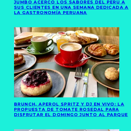
JUMBO ACERCÓ LOS SABORES DEL PERÚ A
SUS CLIENTES EN UNA SEMANA DEDICADA A
LA GASTRONOMÍA PERUANA
BRUNCH, APEROL SPRITZ Y DJ EN VIVO: LA
PROPUESTA DE TOMATE ROSEDAL PARA
DISFRUTAR EL DOMINGO JUNTO AL PARQUE