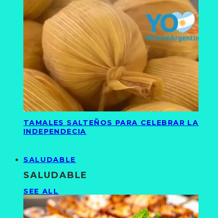
TAMALES SALTEÑOS PARA CELEBRAR LA
INDEPENDECIA
SALUDABLE
SALUDABLE
SEE ALL