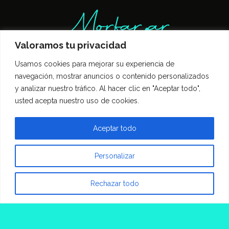
Valoramos tu privacidad
Usamos cookies para mejorar su experiencia de
Inicio
Entrevistas
Guía Gastronómica
navegación, mostrar anuncios o contenido personalizados
Opinión
Política de privacidad
y analizar nuestro tráfico. Al hacer clic en "Aceptar todo",
Contacto
usted acepta nuestro uso de cookies.
Todos los derechos reservados Morfar.ar
Aceptar todo
Personalizar
Rechazar todo