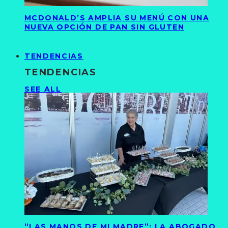
MCDONALD’S AMPLIA SU MENÚ CON UNA
NUEVA OPCIÓN DE PAN SIN GLUTEN
TENDENCIAS
TENDENCIAS
SEE ALL
“LAS MANOS DE MI MADRE”: LA ABOGADO