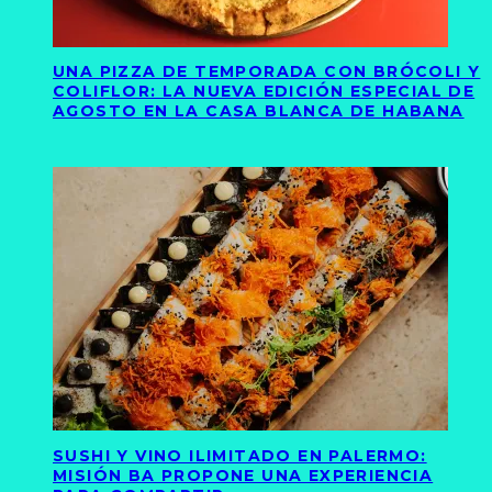
UNA PIZZA DE TEMPORADA CON BRÓCOLI Y
COLIFLOR: LA NUEVA EDICIÓN ESPECIAL DE
AGOSTO EN LA CASA BLANCA DE HABANA
SUSHI Y VINO ILIMITADO EN PALERMO:
MISIÓN BA PROPONE UNA EXPERIENCIA