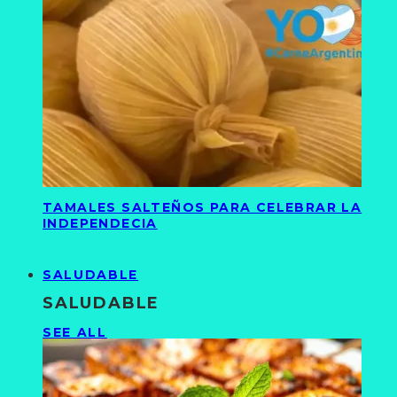
TAMALES SALTEÑOS PARA CELEBRAR LA
INDEPENDECIA
SALUDABLE
SALUDABLE
SEE ALL