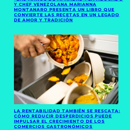
Y CHEF VENEZOLANA MARIANNA
MONTANARO PRESENTA UN LIBRO QUE
CONVIERTE LAS RECETAS EN UN LEGADO
DE AMOR Y TRADICIÓN
LA RENTABILIDAD TAMBIÉN SE RESCATA:
CÓMO REDUCIR DESPERDICIOS PUEDE
IMPULSAR EL CRECIMIENTO DE LOS
COMERCIOS GASTRONÓMICOS