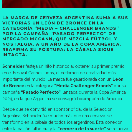
LA MARCA DE CERVEZA ARGENTINA SUMA A SUS
VICTORIAS UN LEÓN DE BRONCE EN LA
CATEGORÍA
“MEDIA – CHALLENGER BRANDS”
POR LA CAMPAÑA “PASADO PERFECTO” DE
MERCADO MCCANN, QUE MEZCLA FÚTBOL Y
NOSTALGIA. A UN AÑO DE LA COPA AMÉRICA,
REAFIRMA SU POSTURA: LA CÁBALA SIGUE
INTACTA.
Schneider
festeja un hito histórico al obtener su primer premio
en el Festival Cannes Lions, el certamen de creatividad más
importante del mundo. La marca fue galardonada con un
León
de Bronce
en la categoría
“Media Challenger Brands”
por su
campaña
“Pasado Perfecto”
, lanzada durante la Copa América
2024, en la que Argentina se consagró bicampeón de América.
Desde que se convirtió en sponsor oficial de la Selección
Argentina, Schneider fue mucho más que una cerveza: se
transformó en la cábala de todos los argentinos. Esta conexión
entre la pasión futbolera y la
“cerveza de la suerte”
se refuerza