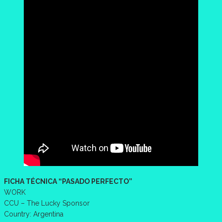
FICHA TÉCNICA “PASADO PERFECTO”
WORK
CCU – The Lucky Sponsor
Country: Argentina