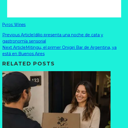
Pyros Wines
Previous Article
Idilio presenta una noche de cata y
gastronomía sensorial
Next Article
Mitingu, el primer Onigiri Bar de Argentina, ya
está en Buenos Aires
RELATED POSTS