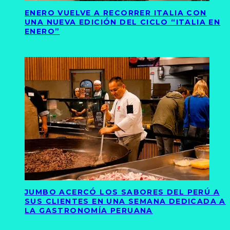
ENERO VUELVE A RECORRER ITALIA CON
UNA NUEVA EDICIÓN DEL CICLO “ITALIA EN
ENERO”
JUMBO ACERCÓ LOS SABORES DEL PERÚ A
SUS CLIENTES EN UNA SEMANA DEDICADA A
LA GASTRONOMÍA PERUANA