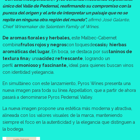
único del Valle de Pedernal, reafirmando su compromiso con la
pureza del origen y el arte de interpretar un paisaje que no se
repite en ninguna otra región del mundo”,
afirmó José Galante,
Chief Winemaker de Salentein Family of Wines.
De aromas florales y herbales
,
este Malbec-Cabernet
combina
frutos rojos y negros
con toquesde
casis
y
hierbas
aromáticas del lugar
.
En boca, se destaca por sus
taninos de
textura fina
y una
acidez refrescante
, logrando un
perfil
armonioso y fascinante
,
ideal para quienes buscan vinos
con identidad yelegancia.
En simultáneo con este lanzamiento, Pyros Wines presenta una
nueva imagen para toda su línea Appellation, que a partir de ahora
pasará a denominarse Pyros Pedernal Valley.
La nueva imagen propone una estética más moderna y atractiva,
alineada con los valores visuales de la marca, manteniendo
siempre el foco en la autenticidad y la elegancia que distinguen a
la bodega.