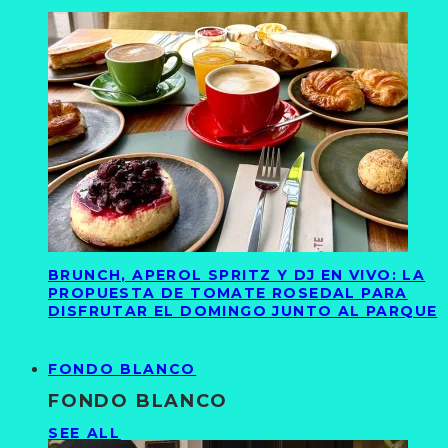
BRUNCH, APEROL SPRITZ Y DJ EN VIVO: LA
PROPUESTA DE TOMATE ROSEDAL PARA
DISFRUTAR EL DOMINGO JUNTO AL PARQUE
FONDO BLANCO
FONDO BLANCO
SEE ALL