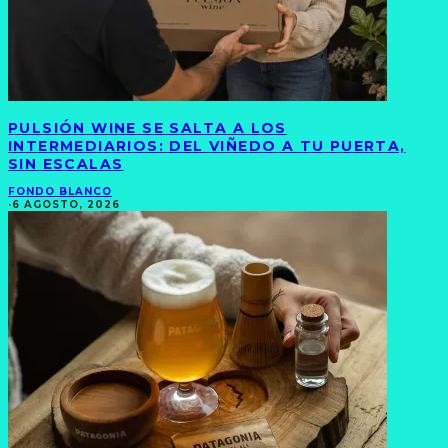
PULSIÓN WINE SE SALTA A LOS
INTERMEDIARIOS: DEL VIÑEDO A TU PUERTA,
SIN ESCALAS
FONDO BLANCO
·
6 AGOSTO, 2026