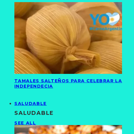
TAMALES SALTEÑOS PARA CELEBRAR LA
INDEPENDECIA
SALUDABLE
SALUDABLE
SEE ALL