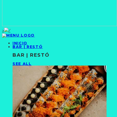
>
INICIO
BAR | RESTÓ
BAR | RESTÓ
SEE ALL