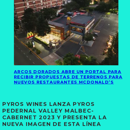
ARCOS DORADOS ABRE UN PORTAL PARA
RECIBIR PROPUESTAS DE TERRENOS PARA
NUEVOS RESTAURANTES MCDONALD’S
PYROS WINES LANZA PYROS
PEDERNAL VALLEY MALBEC-
CABERNET 2023 Y PRESENTA LA
NUEVA IMAGEN DE ESTA LÍNEA