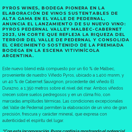
PYROS WINES, BODEGA PIONERA EN LA
ELABORACIÓN DE VINOS SUSTENTABLES DE
ALTA GAMA EN EL VALLE DE PEDERNAL,
ANUNCIA EL LANZAMIENTO DE SU NUEVO VINO:
PYROS PEDERNAL VALLEY MALBEC-CABERNET
2023, UN CORTE QUE REFLEJA LA RIQUEZA DEL
TERROIR DEL VALLE DE PEDERNAL Y CONSOLIDA
EL CRECIMIENTO SOSTENIDO DE LA PREMIADA
BODEGA EN LA ESCENA VITIVINÍCOLA
ARGENTINA.
Este nuevo blend está compuesto por un 60 % de Malbec,
proveniente de nuestro Viñedo Pyros, ubicado a 1.400 msnm, y
un 40 % de Cabernet Sauvignon, procedente del viñedo El
Durazno, a 1.350 metros sobre el nivel del mar. Ambos viñedos
crecen sobre suelos pedregosos y en un clima frío, con
marcadas amplitudes térmicas. Las condiciones excepcionales
del Valle de Pedernal permiten la elaboración de un vino de gran
precisión, frescura y carácter mineral, que expresa con
autenticidad el espíritu del lugar.
“Con esta incorporación, Pyros continúa mostrando el potencial