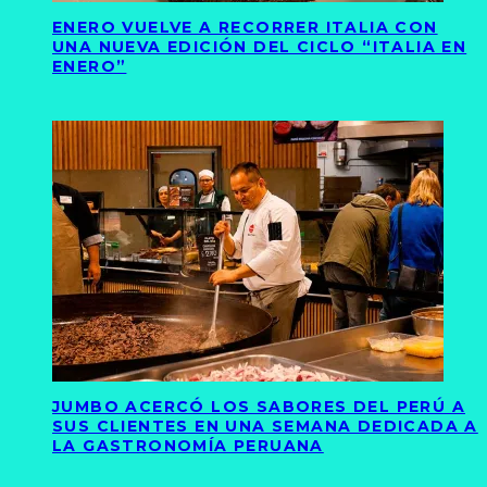
ENERO VUELVE A RECORRER ITALIA CON
UNA NUEVA EDICIÓN DEL CICLO “ITALIA EN
ENERO”
JUMBO ACERCÓ LOS SABORES DEL PERÚ A
SUS CLIENTES EN UNA SEMANA DEDICADA A
LA GASTRONOMÍA PERUANA