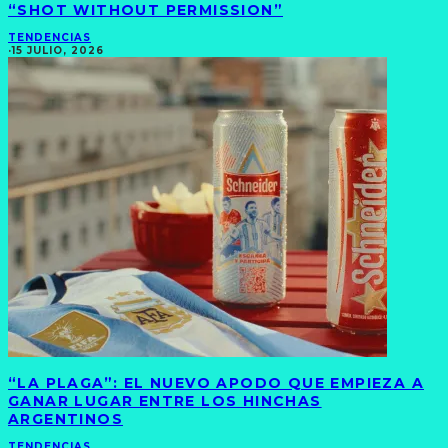
“SHOT WITHOUT PERMISSION”
TENDENCIAS
·
15 JULIO, 2026
“LA PLAGA”: EL NUEVO APODO QUE EMPIEZA A
GANAR LUGAR ENTRE LOS HINCHAS
ARGENTINOS
TENDENCIAS