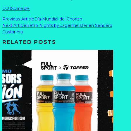
CCU
Schneider
Previous Article
Día Mundial del Chorizo
Next Article
Retro Nights by Jägermeister en Sendero
Costanera
RELATED POSTS