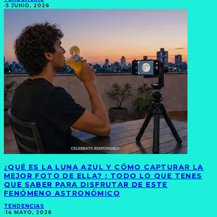
·
5 JUNIO, 2026
¿QUÉ ES LA LUNA AZUL Y CÓMO CAPTURAR LA
MEJOR FOTO DE ELLA? : TODO LO QUE TENES
QUE SABER PARA DISFRUTAR DE ESTE
FENÓMENO ASTRONÓMICO
TENDENCIAS
·
14 MAYO, 2026