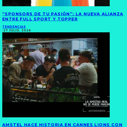
“SPONSORS DE TU PASIÓN”: LA NUEVA ALIANZA
ENTRE FULL SPORT Y TOPPER
TENDENCIAS
·
27 JULIO, 2026
AMSTEL HACE HISTORIA EN CANNES LIONS CON