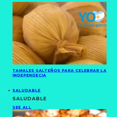
TAMALES SALTEÑOS PARA CELEBRAR LA
INDEPENDECIA
SALUDABLE
SALUDABLE
SEE ALL