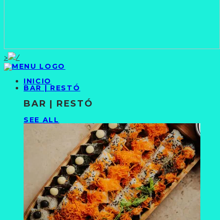
>
INICIO
BAR | RESTÓ
BAR | RESTÓ
SEE ALL