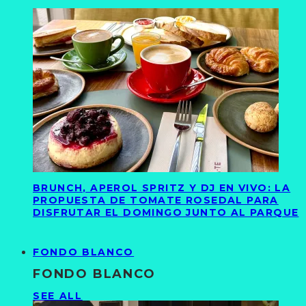
BRUNCH, APEROL SPRITZ Y DJ EN VIVO: LA
PROPUESTA DE TOMATE ROSEDAL PARA
DISFRUTAR EL DOMINGO JUNTO AL PARQUE
FONDO BLANCO
FONDO BLANCO
SEE ALL