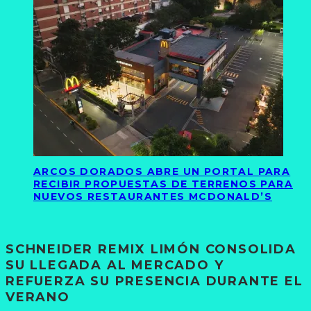
ARCOS DORADOS ABRE UN PORTAL PARA
RECIBIR PROPUESTAS DE TERRENOS PARA
NUEVOS RESTAURANTES MCDONALD’S
SCHNEIDER REMIX LIMÓN CONSOLIDA
SU LLEGADA AL MERCADO Y
REFUERZA SU PRESENCIA DURANTE EL
VERANO