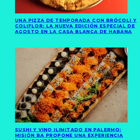
UNA PIZZA DE TEMPORADA CON BRÓCOLI Y
COLIFLOR: LA NUEVA EDICIÓN ESPECIAL DE
AGOSTO EN LA CASA BLANCA DE HABANA
SUSHI Y VINO ILIMITADO EN PALERMO:
MISIÓN BA PROPONE UNA EXPERIENCIA