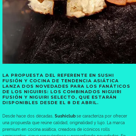
LA PROPUESTA DEL REFERENTE EN SUSHI
FUSIÓN Y COCINA DE TENDENCIA ASIÁTICA
LANZA DOS NOVEDADES PARA LOS FANÁTICOS
DE LOS NIGUIRIS: LOS COMBINADOS NIGUIRI
FUSIÓN Y NIGUIRI SELECTO, QUE ESTARÁN
DISPONIBLES DESDE EL 8 DE ABRIL.
Desde hace dos décadas,
Sushiclub
se caracteriza por ofrecer
una propuesta que reúne calidad, originalidad y lujo. La marca
premium en cocina asiática, creadora de icónicos rolls
agripicantes, sigue renovándose y presentando novedades. En