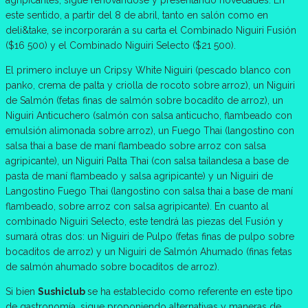
este sentido, a partir del 8 de abril, tanto en salón como en
deli&take, se incorporarán a su carta el Combinado Niguiri Fusión
($16 500) y el Combinado Niguiri Selecto ($21 500).
El primero incluye un Cripsy White Niguiri (pescado blanco con
panko, crema de palta y criolla de rocoto sobre arroz), un Niguiri
de Salmón (fetas finas de salmón sobre bocadito de arroz), un
Niguiri Anticuchero (salmón con salsa anticucho, flambeado con
emulsión alimonada sobre arroz), un Fuego Thai (langostino con
salsa thai a base de maní flambeado sobre arroz con salsa
agripicante), un Niguiri Palta Thai (con salsa tailandesa a base de
pasta de maní flambeado y salsa agripicante) y un Niguiri de
Langostino Fuego Thai (langostino con salsa thai a base de maní
flambeado, sobre arroz con salsa agripicante). En cuanto al
combinado Niguiri Selecto, este tendrá las piezas del Fusión y
sumará otras dos: un Niguiri de Pulpo (fetas finas de pulpo sobre
bocaditos de arroz) y un Niguiri de Salmón Ahumado (finas fetas
de salmón ahumado sobre bocaditos de arroz).
Si bien
Sushiclub
se ha establecido como referente en este tipo
de gastronomía, sigue proponiendo alternativas y maneras de