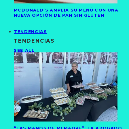
MCDONALD’S AMPLIA SU MENÚ CON UNA
NUEVA OPCIÓN DE PAN SIN GLUTEN
TENDENCIAS
TENDENCIAS
SEE ALL
“LAS MANOS DE MI MADRE”: LA ABOGADO