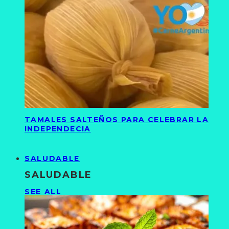
TAMALES SALTEÑOS PARA CELEBRAR LA
INDEPENDECIA
SALUDABLE
SALUDABLE
SEE ALL