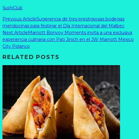
SushiClub
Previous Article
Sugerencia de tres prestigiosas bodegas
mendocinas para festejar el Día Internacional del Malbec
Next Article
Marriott Bonvoy Moments invita a una exclusiva
experiencia culinaria con Pati Jinich en el JW Marriott Mexico
City Polanco
RELATED POSTS