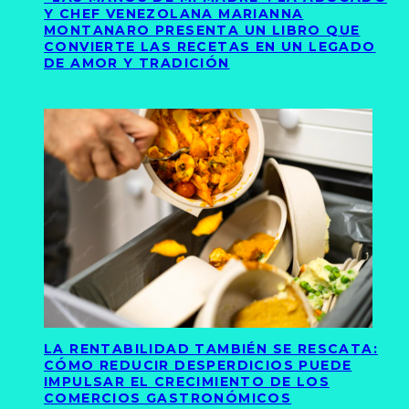
Y CHEF VENEZOLANA MARIANNA
MONTANARO PRESENTA UN LIBRO QUE
CONVIERTE LAS RECETAS EN UN LEGADO
DE AMOR Y TRADICIÓN
LA RENTABILIDAD TAMBIÉN SE RESCATA:
CÓMO REDUCIR DESPERDICIOS PUEDE
IMPULSAR EL CRECIMIENTO DE LOS
COMERCIOS GASTRONÓMICOS