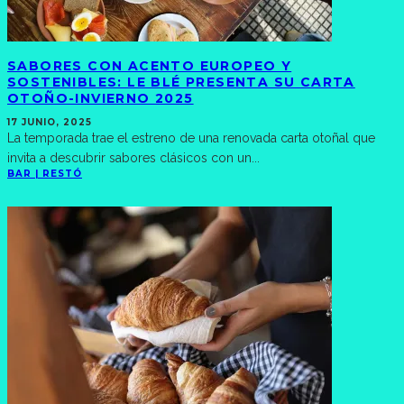
SABORES CON ACENTO EUROPEO Y
SOSTENIBLES: LE BLÉ PRESENTA SU CARTA
OTOÑO-INVIERNO 2025
17 JUNIO, 2025
La temporada trae el estreno de una renovada carta otoñal que
invita a descubrir sabores clásicos con un
...
BAR | RESTÓ