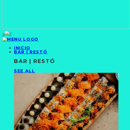
>
INICIO
BAR | RESTÓ
BAR | RESTÓ
SEE ALL