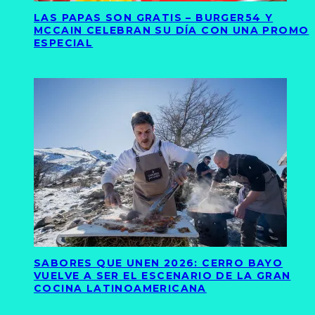
LAS PAPAS SON GRATIS – BURGER54 Y
MCCAIN CELEBRAN SU DÍA CON UNA PROMO
ESPECIAL
SABORES QUE UNEN 2026: CERRO BAYO
VUELVE A SER EL ESCENARIO DE LA GRAN
COCINA LATINOAMERICANA