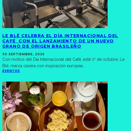
LE BLÉ CELEBRA EL DÍA INTERNACIONAL DEL
CAFÉ CON EL LANZAMIENTO DE UN NUEVO
GRANO DE ORIGEN BRASILEÑO
30 SEPTIEMBRE, 2025
Con motivo del Día Internacional del Café, este 1º de octubre, Le
Blé, marca casera con inspiración europea
...
EVENTOS