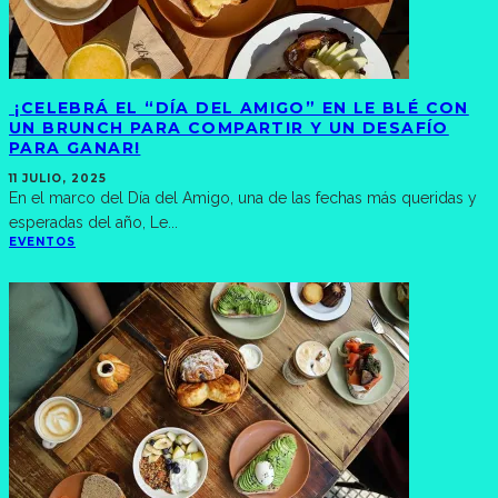
¡CELEBRÁ EL “DÍA DEL AMIGO” EN LE BLÉ CON
UN BRUNCH PARA COMPARTIR Y UN DESAFÍO
PARA GANAR!
11 JULIO, 2025
En el marco del Día del Amigo, una de las fechas más queridas y
esperadas del año, Le
...
EVENTOS