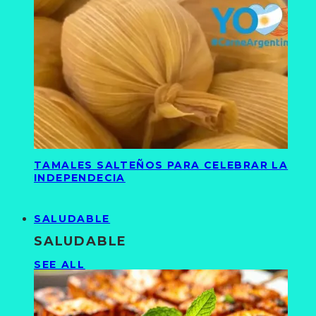
TAMALES SALTEÑOS PARA CELEBRAR LA
INDEPENDECIA
SALUDABLE
SALUDABLE
SEE ALL