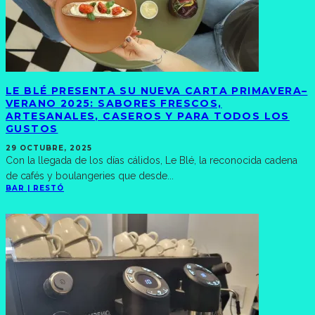
LE BLÉ PRESENTA SU NUEVA CARTA PRIMAVERA–
VERANO 2025: SABORES FRESCOS,
ARTESANALES, CASEROS Y PARA TODOS LOS
GUSTOS
29 OCTUBRE, 2025
Con la llegada de los días cálidos, Le Blé, la reconocida cadena
de cafés y boulangeries que desde
...
BAR | RESTÓ