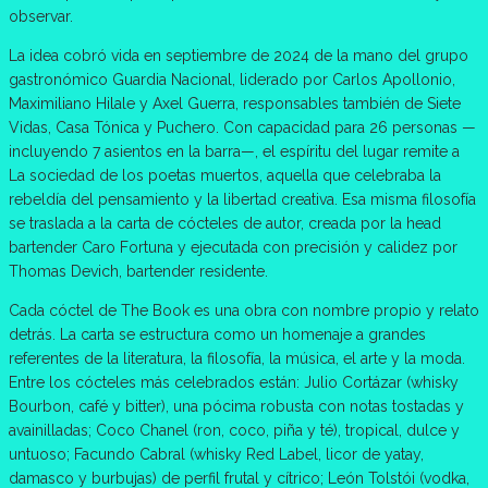
observar.
La idea cobró vida en septiembre de 2024 de la mano del grupo
gastronómico Guardia Nacional, liderado por Carlos Apollonio,
Maximiliano Hilale y Axel Guerra, responsables también de Siete
Vidas, Casa Tónica y Puchero. Con capacidad para 26 personas —
incluyendo 7 asientos en la barra—, el espíritu del lugar remite a
La sociedad de los poetas muertos, aquella que celebraba la
rebeldía del pensamiento y la libertad creativa. Esa misma filosofía
se traslada a la carta de cócteles de autor, creada por la head
bartender Caro Fortuna y ejecutada con precisión y calidez por
Thomas Devich, bartender residente.
Cada cóctel de The Book es una obra con nombre propio y relato
detrás. La carta se estructura como un homenaje a grandes
referentes de la literatura, la filosofía, la música, el arte y la moda.
Entre los cócteles más celebrados están: Julio Cortázar (whisky
Bourbon, café y bitter), una pócima robusta con notas tostadas y
avainilladas; Coco Chanel (ron, coco, piña y té), tropical, dulce y
untuoso; Facundo Cabral (whisky Red Label, licor de yatay,
damasco y burbujas) de perfil frutal y cítrico; León Tolstói (vodka,