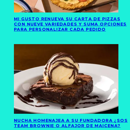
MI GUSTO RENUEVA SU CARTA DE PIZZAS
CON NUEVE VARIEDADES Y SUMA OPCIONES
PARA PERSONALIZAR CADA PEDIDO
NUCHA HOMENAJEA A SU FUNDADORA ¿SOS
TEAM BROWNIE O ALFAJOR DE MAICENA?