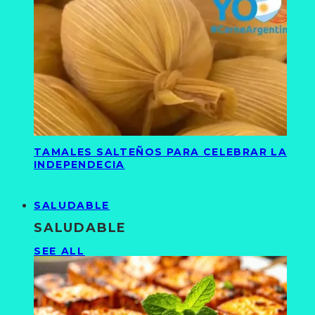
TAMALES SALTEÑOS PARA CELEBRAR LA
INDEPENDECIA
SALUDABLE
SALUDABLE
SEE ALL