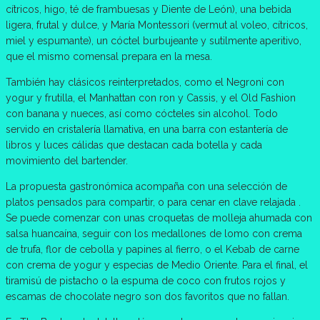
cítricos, higo, té de frambuesas y Diente de León), una bebida
ligera, frutal y dulce, y María Montessori (vermut al voleo, cítricos,
miel y espumante), un cóctel burbujeante y sutilmente aperitivo,
que el mismo comensal prepara en la mesa.
También hay clásicos reinterpretados, como el Negroni con
yogur y frutilla, el Manhattan con ron y Cassis, y el Old Fashion
con banana y nueces, así como cócteles sin alcohol. Todo
servido en cristalería llamativa, en una barra con estantería de
libros y luces cálidas que destacan cada botella y cada
movimiento del bartender.
La propuesta gastronómica acompaña con una selección de
platos pensados para compartir, o para cenar en clave relajada .
Se puede comenzar con unas croquetas de molleja ahumada con
salsa huancaína, seguir con los medallones de lomo con crema
de trufa, flor de cebolla y papines al fierro, o el Kebab de carne
con crema de yogur y especias de Medio Oriente. Para el final, el
tiramisú de pistacho o la espuma de coco con frutos rojos y
escamas de chocolate negro son dos favoritos que no fallan.