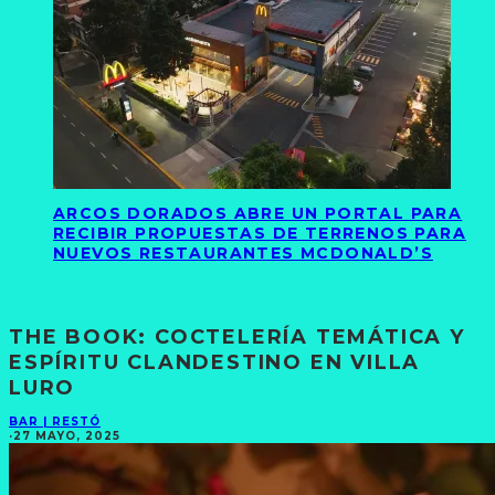
ARCOS DORADOS ABRE UN PORTAL PARA
RECIBIR PROPUESTAS DE TERRENOS PARA
NUEVOS RESTAURANTES MCDONALD’S
THE BOOK: COCTELERÍA TEMÁTICA Y
ESPÍRITU CLANDESTINO EN VILLA
LURO
BAR | RESTÓ
·
27 MAYO, 2025