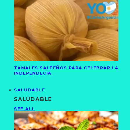
TAMALES SALTEÑOS PARA CELEBRAR LA
INDEPENDECIA
SALUDABLE
SALUDABLE
SEE ALL