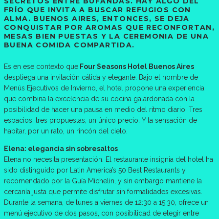
SECRETOS ENTRE BUFANDAS. HAY ALGO DEL
FRÍO QUE INVITA A BUSCAR REFUGIOS CON
ALMA. BUENOS AIRES, ENTONCES, SE DEJA
CONQUISTAR POR AROMAS QUE RECONFORTAN,
MESAS BIEN PUESTAS Y LA CEREMONIA DE UNA
BUENA COMIDA COMPARTIDA.
Es en ese contexto que
Four Seasons Hotel Buenos Aires
despliega una invitación cálida y elegante. Bajo el nombre de
Menús Ejecutivos de Invierno, el hotel propone una experiencia
que combina la excelencia de su cocina galardonada con la
posibilidad de hacer una pausa en medio del ritmo diario. Tres
espacios, tres propuestas, un único precio. Y la sensación de
habitar, por un rato, un rincón del cielo.
Elena: elegancia sin sobresaltos
Elena no necesita presentación. El restaurante insignia del hotel ha
sido distinguido por Latin America’s 50 Best Restaurants y
recomendado por la Guía Michelin, y sin embargo mantiene la
cercanía justa que permite disfrutar sin formalidades excesivas.
Durante la semana, de lunes a viernes de 12:30 a 15:30, ofrece un
menú ejecutivo de dos pasos, con posibilidad de elegir entre