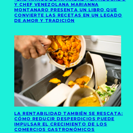
Y CHEF VENEZOLANA MARIANNA
MONTANARO PRESENTA UN LIBRO QUE
CONVIERTE LAS RECETAS EN UN LEGADO
DE AMOR Y TRADICIÓN
LA RENTABILIDAD TAMBIÉN SE RESCATA:
CÓMO REDUCIR DESPERDICIOS PUEDE
IMPULSAR EL CRECIMIENTO DE LOS
COMERCIOS GASTRONÓMICOS