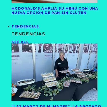
MCDONALD’S AMPLIA SU MENÚ CON UNA
NUEVA OPCIÓN DE PAN SIN GLUTEN
TENDENCIAS
TENDENCIAS
SEE ALL
“LAS MANOS DE MI MADRE”: LA ABOGADO