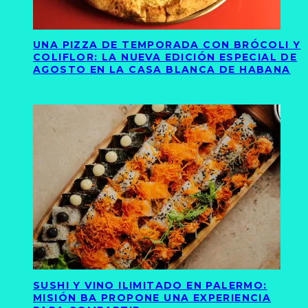
UNA PIZZA DE TEMPORADA CON BRÓCOLI Y
COLIFLOR: LA NUEVA EDICIÓN ESPECIAL DE
AGOSTO EN LA CASA BLANCA DE HABANA
SUSHI Y VINO ILIMITADO EN PALERMO:
MISIÓN BA PROPONE UNA EXPERIENCIA