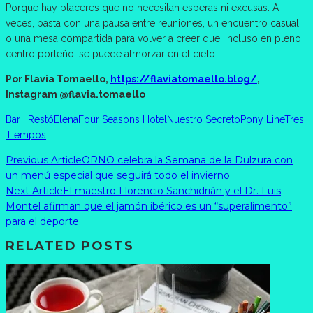
Porque hay placeres que no necesitan esperas ni excusas. A
veces, basta con una pausa entre reuniones, un encuentro casual
o una mesa compartida para volver a creer que, incluso en pleno
centro porteño, se puede almorzar en el cielo.
Por Flavia Tomaello,
https://flaviatomaello.blog/
,
Instagram @flavia.tomaello
Bar | Restó
Elena
Four Seasons Hotel
Nuestro Secreto
Pony Line
Tres
Tiempos
Previous Article
ORNO celebra la Semana de la Dulzura con
un menú especial que seguirá todo el invierno
Next Article
El maestro Florencio Sanchidrián y el Dr. Luis
Montel afirman que el jamón ibérico es un “superalimento”
para el deporte
RELATED POSTS