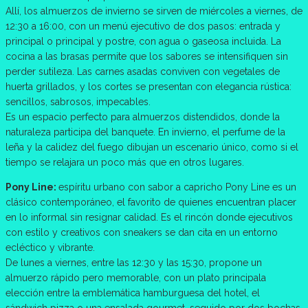
Allí, los almuerzos de invierno se sirven de miércoles a viernes, de
12:30 a 16:00, con un menú ejecutivo de dos pasos: entrada y
principal o principal y postre, con agua o gaseosa incluida. La
cocina a las brasas permite que los sabores se intensifiquen sin
perder sutileza. Las carnes asadas conviven con vegetales de
huerta grillados, y los cortes se presentan con elegancia rústica:
sencillos, sabrosos, impecables.
Es un espacio perfecto para almuerzos distendidos, donde la
naturaleza participa del banquete. En invierno, el perfume de la
leña y la calidez del fuego dibujan un escenario único, como si el
tiempo se relajara un poco más que en otros lugares.
Pony Line:
espíritu urbano con sabor a capricho Pony Line es un
clásico contemporáneo, el favorito de quienes encuentran placer
en lo informal sin resignar calidad. Es el rincón donde ejecutivos
con estilo y creativos con sneakers se dan cita en un entorno
ecléctico y vibrante.
De lunes a viernes, entre las 12:30 y las 15:30, propone un
almuerzo rápido pero memorable, con un plato principala
elección entre la emblemática hamburguesa del hotel, el
sándwich pizza o una ensalada gourmet, seguido por dos bochas