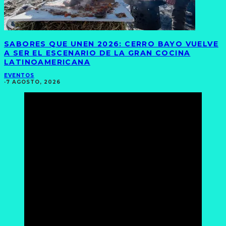
SABORES QUE UNEN 2026: CERRO BAYO VUELVE
A SER EL ESCENARIO DE LA GRAN COCINA
LATINOAMERICANA
EVENTOS
·
7 AGOSTO, 2026