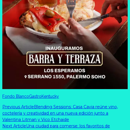
Fondo Blanco
Gastro
Kentucky
Previous Article
Blending Sessions: Casa Cavia reúne vino,
coctelería y creatividad en una nueva edición junto a
Valentina Litman y Vico Etchaide
Next Article
Una ciudad para comerse: los favoritos de