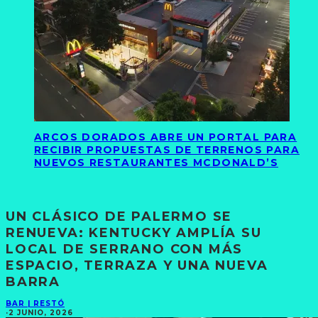
ARCOS DORADOS ABRE UN PORTAL PARA
RECIBIR PROPUESTAS DE TERRENOS PARA
NUEVOS RESTAURANTES MCDONALD’S
UN CLÁSICO DE PALERMO SE
RENUEVA: KENTUCKY AMPLÍA SU
LOCAL DE SERRANO CON MÁS
ESPACIO, TERRAZA Y UNA NUEVA
BARRA
BAR | RESTÓ
·
2 JUNIO, 2026