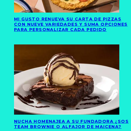
MI GUSTO RENUEVA SU CARTA DE PIZZAS
CON NUEVE VARIEDADES Y SUMA OPCIONES
PARA PERSONALIZAR CADA PEDIDO
NUCHA HOMENAJEA A SU FUNDADORA ¿SOS
TEAM BROWNIE O ALFAJOR DE MAICENA?