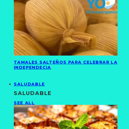
TAMALES SALTEÑOS PARA CELEBRAR LA
INDEPENDECIA
SALUDABLE
SALUDABLE
SEE ALL