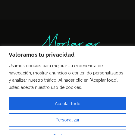
Valoramos tu privacidad
Usamos cookies para mejorar su experiencia de
Inicio
Entrevistas
Guía Gastronómica
navegación, mostrar anuncios o contenido personalizados
Opinión
Política de privacidad
y analizar nuestro tráfico. Al hacer clic en "Aceptar todo",
Contacto
usted acepta nuestro uso de cookies.
Todos los derechos reservados Morfar.ar
Aceptar todo
Personalizar