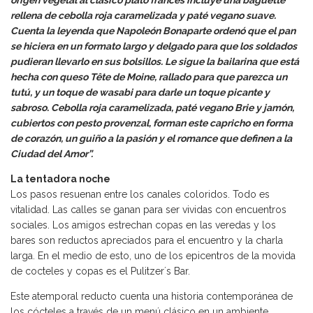
rellena de cebolla roja caramelizada y paté vegano suave.
Cuenta la leyenda que Napoleón Bonaparte ordenó que el pan
se hiciera en un formato largo y delgado para que los soldados
pudieran llevarlo en sus bolsillos. Le sigue la bailarina que está
hecha con queso Tête de Moine, rallado para que parezca un
tutú, y un toque de wasabi para darle un toque picante y
sabroso. Cebolla roja caramelizada, paté vegano Brie y jamón,
cubiertos con pesto provenzal, forman este capricho en forma
de corazón, un guiño a la pasión y el romance que definen a la
Ciudad del Amor”.
La tentadora noche
Los pasos resuenan entre los canales coloridos. Todo es
vitalidad. Las calles se ganan para ser vividas con encuentros
sociales. Los amigos estrechan copas en las veredas y los
bares son reductos apreciados para el encuentro y la charla
larga. En el medio de esto, uno de los epicentros de la movida
de cocteles y copas es el Pulitzer´s Bar.
Este atemporal reducto cuenta una historia contemporánea de
los cócteles a través de un menú clásico en un ambiente