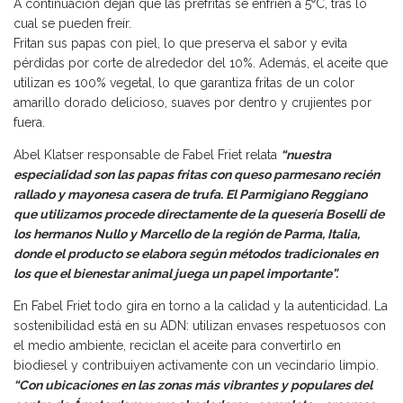
A continuación dejan que las prefritas se enfríen a 5⁰C, tras lo
cual se pueden freír.
Fritan sus papas con piel, lo que preserva el sabor y evita
pérdidas por corte de alrededor del 10%. Además, el aceite que
utilizan es 100% vegetal, lo que garantiza fritas de un color
amarillo dorado delicioso, suaves por dentro y crujientes por
fuera.
Abel Klatser responsable de Fabel Friet relata
“nuestra
especialidad son las papas fritas con queso parmesano recién
rallado y mayonesa casera de trufa. El Parmigiano Reggiano
que utilizamos procede directamente de la quesería Boselli de
los hermanos Nullo y Marcello de la región de Parma, Italia,
donde el producto se elabora según métodos tradicionales en
los que el bienestar animal juega un papel importante”.
En Fabel Friet todo gira en torno a la calidad y la autenticidad. La
sostenibilidad está en su ADN: utilizan envases respetuosos con
el medio ambiente, reciclan el aceite para convertirlo en
biodiesel y contribuiyen activamente con un vecindario limpio.
“Con ubicaciones en las zonas más vibrantes y populares del