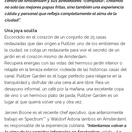
centro de Ámsterdam y sus alrededores -completa-, creamos
no solo las mejores papas fritas, sino también una experiencia
cálida y personal que refleja completamente el alma de la
ciudad”.
Una joya oculta
Escondido en el corazón de un conjunto de 25 casas
restauradas que dan origen a Pulitzer, uno de los emblemas de
la ciudad, se cobija un restaurante para vivir el secreto de un
jardín en el corazón mismo de Amsterdam.
Recuperá energías con las vistas del hermoso jardín interior o
relájate en la terraza exterior, rodeada de las históricas casas del
canal. Pulitzer Garden es el lugar perfecto para relajarse en la
tranquilidad y disfrutar de una cena al aire libre. Para un
desayuno informal, un café por la mañana, una excelente copa
de vino o un hermoso plato de pasta, Pulitzer Garden es un
lugar al que querrá volver una y otra vez.
Jeroen Boone es el reciente chef ejecutivo, que anteriormente
trabajó en Spectrum** y Waldorf Astoria (ambos en Ámsterdam),
es responsable de la experiencia culinaria.
“Intentamos volver a
la cima de las comidas informales en Ámsterdam
-relata-.
Le