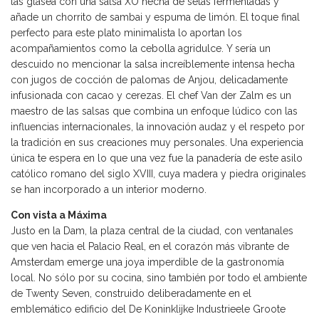
las glasea con una salsa XO hecha de setas fermentadas y
añade un chorrito de sambai y espuma de limón. El toque final
perfecto para este plato minimalista lo aportan los
acompañamientos como la cebolla agridulce. Y sería un
descuido no mencionar la salsa increíblemente intensa hecha
con jugos de cocción de palomas de Anjou, delicadamente
infusionada con cacao y cerezas. El chef Van der Zalm es un
maestro de las salsas que combina un enfoque lúdico con las
influencias internacionales, la innovación audaz y el respeto por
la tradición en sus creaciones muy personales. Una experiencia
única te espera en lo que una vez fue la panadería de este asilo
católico romano del siglo XVIII, cuya madera y piedra originales
se han incorporado a un interior moderno.
Con vista a Máxima
Justo en la Dam, la plaza central de la ciudad, con ventanales
que ven hacia el Palacio Real, en el corazón más vibrante de
Amsterdam emerge una joya imperdible de la gastronomía
local. No sólo por su cocina, sino también por todo el ambiente
de Twenty Seven, construido deliberadamente en el
emblemático edificio del De Koninklijke Industrieele Groote