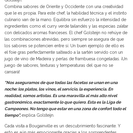
Combina sabores de Oriente y Occidente con una creatividad
que le es propia. Para este chef, la habilidad técnica y el instinto
culinario van de la mano. Equilibra sin esfuerzo la intensidad de
ingredientes como el curry verde tailandés y las especias za’atar
con delicados aromas franceses. El chef Golsteijn no rehúye de
las combinaciones atrevidas, pero siempre se asegura de que
los sabores se potencien entre sí. Un buen ejemplo de ello es
el foie gras perfectamente salteado a la sartén servido con un
jugo de vino de Madeira y perlas de frambuesa congeladas. ¡Un
juego de sabores, texturas y temperaturas del que no se
cansará!
“Nos aseguramos de que todas las facetas se unan en una
noche: los platos, los vinos, el servicio, la experiencia. En
realidad, somos artistas. Es una maravilla al más alto nivel
gastronómico, exactamente lo que quiero. Esta es la Liga de
Campeones. No tengo que estar en una zona de confort todo el
tiempo”,
explica Golsteijn.
Cada visita a Bougainville es un descubrimiento fascinante. Y
esto es aún más emocionante gracias a los sorprendentes