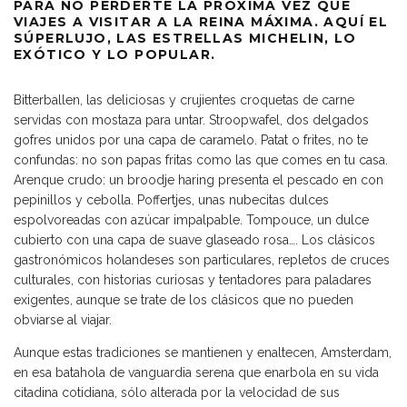
PARA NO PERDERTE LA PRÓXIMA VEZ QUE
VIAJES A VISITAR A LA REINA MÁXIMA. AQUÍ EL
SÚPERLUJO, LAS ESTRELLAS MICHELIN, LO
EXÓTICO Y LO POPULAR.
Bitterballen, las deliciosas y crujientes croquetas de carne
servidas con mostaza para untar. Stroopwafel, dos delgados
gofres unidos por una capa de caramelo. Patat o frites, no te
confundas: no son papas fritas como las que comes en tu casa.
Arenque crudo: un broodje haring presenta el pescado en con
pepinillos y cebolla. Poffertjes, unas nubecitas dulces
espolvoreadas con azúcar impalpable. Tompouce, un dulce
cubierto con una capa de suave glaseado rosa…. Los clásicos
gastronómicos holandeses son particulares, repletos de cruces
culturales, con historias curiosas y tentadores para paladares
exigentes, aunque se trate de los clásicos que no pueden
obviarse al viajar.
Aunque estas tradiciones se mantienen y enaltecen, Amsterdam,
en esa batahola de vanguardia serena que enarbola en su vida
citadina cotidiana, sólo alterada por la velocidad de sus