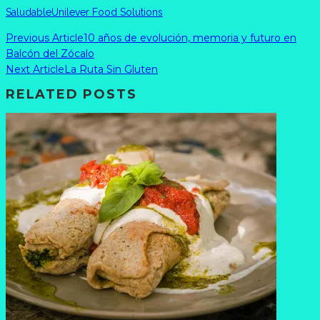
Saludable
Unilever Food Solutions
Previous Article
10 años de evolución, memoria y futuro en
Balcón del Zócalo
Next Article
La Ruta Sin Gluten
RELATED POSTS