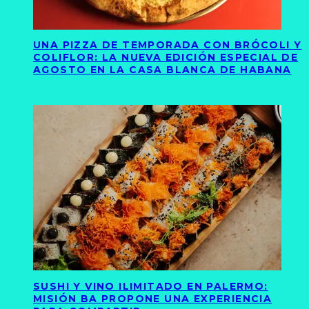
UNA PIZZA DE TEMPORADA CON BRÓCOLI Y
COLIFLOR: LA NUEVA EDICIÓN ESPECIAL DE
AGOSTO EN LA CASA BLANCA DE HABANA
SUSHI Y VINO ILIMITADO EN PALERMO:
MISIÓN BA PROPONE UNA EXPERIENCIA