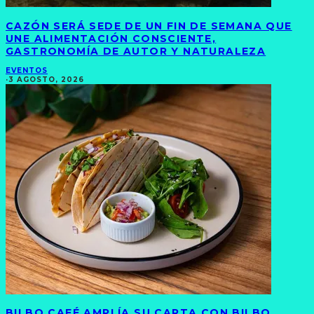
CAZÓN SERÁ SEDE DE UN FIN DE SEMANA QUE
UNE ALIMENTACIÓN CONSCIENTE,
GASTRONOMÍA DE AUTOR Y NATURALEZA
EVENTOS
·
3 AGOSTO, 2026
BILBO CAFÉ AMPLÍA SU CARTA CON BILBO