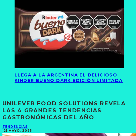
LLEGA A LA ARGENTINA EL DELICIOSO
KINDER BUENO DARK EDICIÓN LIMITADA
UNILEVER FOOD SOLUTIONS REVELA
LAS 4 GRANDES TENDENCIAS
GASTRONÓMICAS DEL AÑO
TENDENCIAS
·
21 MAYO, 2025