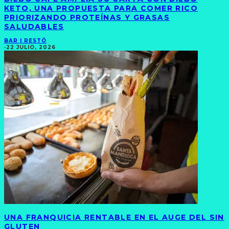
KETO, UNA PROPUESTA PARA COMER RICO
PRIORIZANDO PROTEÍNAS Y GRASAS
SALUDABLES
BAR | RESTÓ
·
22 JULIO, 2026
UNA FRANQUICIA RENTABLE EN EL AUGE DEL SIN
GLUTEN