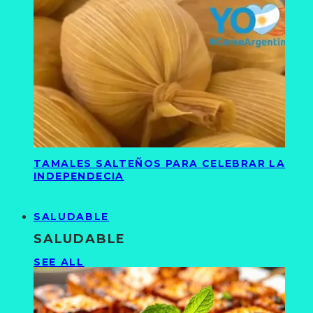
TAMALES SALTEÑOS PARA CELEBRAR LA
INDEPENDECIA
SALUDABLE
SALUDABLE
SEE ALL