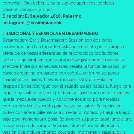
comensal. Para beber, la carta sugiere aperitivos, cócteles
clásicos, cervezas y vinos.
Dirección: El Salvador 4618, Palermo
Instagram: @cosimipiaceok
TRADICIONAL Y ESPAÑOLA EN DESARMADERO
Desarmadero Bar y Desarmadero Session son dos bares
cerveceros que han logrado destacarse no solo por su amplia
oferta de cervezas artesanales de reconocidos productores
locales, sino también por su propuesta gastronómica variada y
atractiva. Entre sus especialidades, resalta la tortilla de papas, un
clásico argentino preparado con cebolla en brunoise, papas
finamente laminadas, huevos, mostaza, sal y pimienta. La
preparación se distingue por el sellado de las papas al fuego para
lograr una textura crujiente por fuera y suave por dentro, mientras
que la mezcla de huevos y condimentos incorpora mostaza
como ingrediente secreto para realzar su sabor. Se cocina en
sartén con aceite caliente para un exterior dorado y luego a fuego
bajo para mantenerla jugosa. Se sirve en su punto babé junto a una
rodaja de pan de campo. Además, ofrecen una contundente
versión que incluye chorizo colorado, morrones y salsa alioli, y