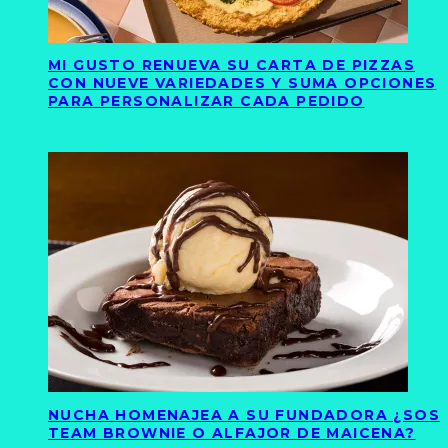
MI GUSTO RENUEVA SU CARTA DE PIZZAS
CON NUEVE VARIEDADES Y SUMA OPCIONES
PARA PERSONALIZAR CADA PEDIDO
NUCHA HOMENAJEA A SU FUNDADORA ¿SOS
TEAM BROWNIE O ALFAJOR DE MAICENA?