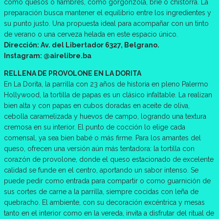
como quesos o fiambres, como gorgonzola, brie o chistorra. La
preparación busca mantener el equilibrio entre los ingredientes y
su punto justo. Una propuesta ideal para acompañar con un tinto
de verano o una cerveza helada en este espacio único.
Dirección: Av. del Libertador 6327, Belgrano.
Instagram: @airelibre.ba
RELLENA DE PROVOLONE EN LA DORITA
En La Dorita, la parrilla con 23 años de historia en pleno Palermo
Hollywood, la tortilla de papas es un clásico infaltable. La realizan
bien alta y con papas en cubos doradas en aceite de oliva,
cebolla caramelizada y huevos de campo, logrando una textura
cremosa en su interior. El punto de cocción lo elige cada
comensal, ya sea bien babé o más firme. Para los amantes del
queso, ofrecen una versión aún más tentadora: la tortilla con
corazón de provolone, donde el queso estacionado de excelente
calidad se funde en el centro, aportando un sabor intenso. Se
puede pedir como entrada para compartir o como guarnición de
sus cortes de carne a la parrilla, siempre cocidas con leña de
quebracho. El ambiente, con su decoración excéntrica y mesas
tanto en el interior como en la vereda, invita a disfrutar del ritual de