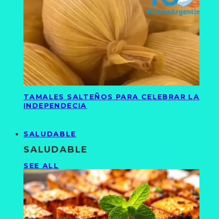
TAMALES SALTEÑOS PARA CELEBRAR LA
INDEPENDECIA
SALUDABLE
SALUDABLE
SEE ALL