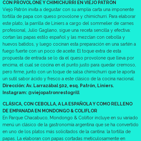
CON PROVOLONE Y CHIMICHURRI EN VIEJO PATRÓN
Viejo Patrón invita a degustar con su amplia carta una imponente
tortilla de papa con queso provolone y chimichurri. Para elaborar
este plato, la parrilla de Liniers a cargo del sommelier de carnes
profesional, Julio Gagliano, sigue una receta sencilla y efectiva:
cortan las papas estilo español y las mezclan con cebolla y
huevos batidos, y luego cocinan esta preparación en una sartén a
fuego fuerte con un poco de aceite. El toque extra de esta
propuesta de entrada se lo da el queso provolone que lleva por
encima, el cual se cocina en el punto justo para quedar cremoso,
pero firme, junto con un toque de salsa chimichurri que le aporta
un sutil sabor ácido y fresco a este clásico de la cocina nacional.
Dirección: Av. Larrazábal 502, esq. Patrón, Liniers.
Instagram: @viejopatronrestogrill
CLÁSICA, CON CEBOLLA, A LA ESPAÑOLA Y COMO RELLENO
DE EMPANADA EN MONDONGO & COLIFLOR
En Parque Chacabuco, Mondongo & Coliflor incluye en su variado
menú un clásico de la gastronomía argentina que se ha convertido
en uno de los platos más solicitados de la cantina: la tortilla de
papas. La elaboran con papas cortadas meticulosamente en