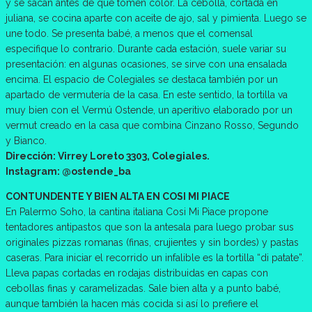
y se sacan antes de que tomen color. La cebolla, cortada en
juliana, se cocina aparte con aceite de ajo, sal y pimienta. Luego se
une todo. Se presenta babé, a menos que el comensal
especifique lo contrario. Durante cada estación, suele variar su
presentación: en algunas ocasiones, se sirve con una ensalada
encima. El espacio de Colegiales se destaca también por un
apartado de vermutería de la casa. En este sentido, la tortilla va
muy bien con el Vermú Ostende, un aperitivo elaborado por un
vermut creado en la casa que combina Cinzano Rosso, Segundo
y Bianco.
Dirección: Virrey Loreto 3303, Colegiales.
Instagram: @ostende_ba
CONTUNDENTE Y BIEN ALTA EN COSI MI PIACE
En Palermo Soho, la cantina italiana Cosi Mi Piace propone
tentadores antipastos que son la antesala para luego probar sus
originales pizzas romanas (finas, crujientes y sin bordes) y pastas
caseras. Para iniciar el recorrido un infalible es la tortilla “di patate”.
Lleva papas cortadas en rodajas distribuidas en capas con
cebollas finas y caramelizadas. Sale bien alta y a punto babé,
aunque también la hacen más cocida si así lo prefiere el