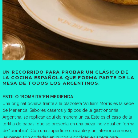
UN RECORRIDO PARA PROBAR UN CLÁSICO DE
LA COCINA ESPAÑOLA QUE FORMA PARTE DE LA
MESA DE TODOS LOS ARGENTINOS.
ESTILO ¨BOMBITA¨EN MERIENDA
Una original ochava frente a la plazoleta William Morris es la sede
de Merienda. Sabores caseros y típicos de la gastronomía
Argentina, se replican aquí de manera única. Este es el caso de la
tortilla de papas, que se presenta en una pieza individual en forma
de “bombita”. Con una superficie crocante y un interior cremoso,
las papas son cortadas en cubos y cocidas en aceite para