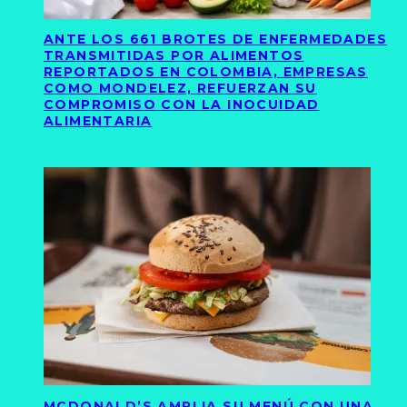
ANTE LOS 661 BROTES DE ENFERMEDADES
TRANSMITIDAS POR ALIMENTOS
REPORTADOS EN COLOMBIA, EMPRESAS
COMO MONDELEZ, REFUERZAN SU
COMPROMISO CON LA INOCUIDAD
ALIMENTARIA
MCDONALD’S AMPLIA SU MENÚ CON UNA