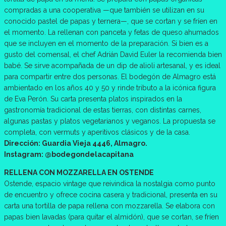
compradas a una cooperativa —que también se utilizan en su
conocido pastel de papas y ternera—, que se cortan y se fríen en
el momento. La rellenan con panceta y fetas de queso ahumados
que se incluyen en el momento de la preparación. Si bien es a
gusto del comensal, el chef Adrián David Euler la recomienda bien
babé. Se sirve acompañada de un dip de alioli artesanal, y es ideal
para compartir entre dos personas. El bodegón de Almagro está
ambientado en los años 40 y 50 y rinde tributo a la icónica figura
de Eva Perón. Su carta presenta platos inspirados en la
gastronomía tradicional de estas tierras, con distintas carnes,
algunas pastas y platos vegetarianos y veganos. La propuesta se
completa, con vermuts y aperitivos clásicos y de la casa.
Dirección: Guardia Vieja 4446, Almagro.
Instagram: @bodegondelacapitana
RELLENA CON MOZZARELLA EN OSTENDE
Ostende, espacio vintage que reivindica la nostalgia como punto
de encuentro y ofrece cocina casera y tradicional, presenta en su
carta una tortilla de papa rellena con mozzarella. Se elabora con
papas bien lavadas (para quitar el almidón), que se cortan, se fríen