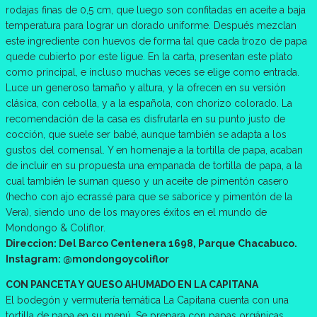
rodajas finas de 0,5 cm, que luego son confitadas en aceite a baja
temperatura para lograr un dorado uniforme. Después mezclan
este ingrediente con huevos de forma tal que cada trozo de papa
quede cubierto por este ligue. En la carta, presentan este plato
como principal, e incluso muchas veces se elige como entrada.
Luce un generoso tamaño y altura, y la ofrecen en su versión
clásica, con cebolla, y a la española, con chorizo colorado. La
recomendación de la casa es disfrutarla en su punto justo de
cocción, que suele ser babé, aunque también se adapta a los
gustos del comensal. Y en homenaje a la tortilla de papa, acaban
de incluir en su propuesta una empanada de tortilla de papa, a la
cual también le suman queso y un aceite de pimentón casero
(hecho con ajo ecrassé para que se saborice y pimentón de la
Vera), siendo uno de los mayores éxitos en el mundo de
Mondongo & Coliflor.
Direccion: Del Barco Centenera 1698, Parque Chacabuco.
Instagram: @mondongoycoliflor
CON PANCETA Y QUESO AHUMADO EN LA CAPITANA
El bodegón y vermutería temática La Capitana cuenta con una
tortilla de papa en su menú. Se prepara con papas orgánicas